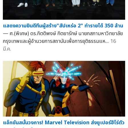
แสดงความยินดีทีมผู้สร้าง"สัปเหร่อ 2" ทำรายได้ 350 ล้าน
— ศ.(พิเศษ) ดร.กิตติพงษ์ กิตยารักษ์ นายกสภามหาวิทยาลัย
กรุงเทพและผู้อำนวยการสถาบันเพื่อการยุติธรรมแห...
16
มี.ค.
แอ็กชันสนั่นวงการ! Marvel Television ส่งซูเปอร์ฮีโร่ตัว