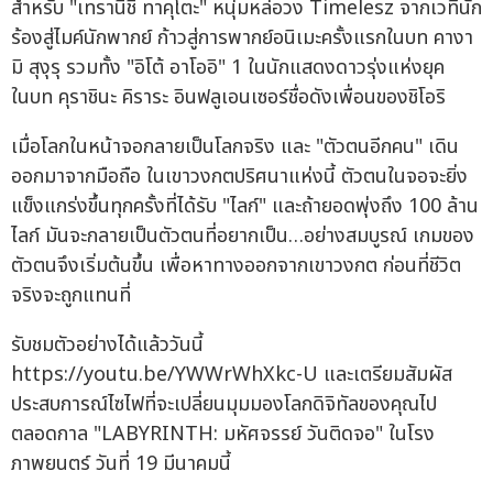
สำหรับ "เทรานิชิ ทาคุโตะ" หนุ่มหล่อวง Timelesz จากเวทีนัก
ร้องสู่ไมค์นักพากย์ ก้าวสู่การพากย์อนิเมะครั้งแรกในบท คางา
มิ สุงุรุ รวมทั้ง "อิโต้ อาโออิ" 1 ในนักแสดงดาวรุ่งแห่งยุค
ในบท คุราชินะ คิราระ อินฟลูเอนเซอร์ชื่อดังเพื่อนของชิโอริ
เมื่อโลกในหน้าจอกลายเป็นโลกจริง และ "ตัวตนอีกคน" เดิน
ออกมาจากมือถือ ในเขาวงกตปริศนาแห่งนี้ ตัวตนในจอจะยิ่ง
แข็งแกร่งขึ้นทุกครั้งที่ได้รับ "ไลก์" และถ้ายอดพุ่งถึง 100 ล้าน
ไลก์ มันจะกลายเป็นตัวตนที่อยากเป็น…อย่างสมบูรณ์ เกมของ
ตัวตนจึงเริ่มต้นขึ้น เพื่อหาทางออกจากเขาวงกต ก่อนที่ชีวิต
จริงจะถูกแทนที่
รับชมตัวอย่างได้แล้ววันนี้
https://youtu.be/YWWrWhXkc-U และเตรียมสัมผัส
ประสบการณ์ไซไฟที่จะเปลี่ยนมุมมองโลกดิจิทัลของคุณไป
ตลอดกาล "LABYRINTH: มหัศจรรย์ วันติดจอ" ในโรง
ภาพยนตร์ วันที่ 19 มีนาคมนี้