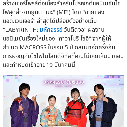
สร้างเซอร์ไพรส์ต่อเนื่องสำหรับโปรเจกต์แอนิเมชันไซ
ไฟสุดล้ำจากยูนิต "เมะ" (ME') โดย "ฉายแสง
แอด.เวนเจอร์" ล่าสุดได้ปล่อยตัวอย่างเต็ม
"LABYRINTH:
มหัศจรรย์
วันติดจอ" ผลงาน
แอนิเมชันเรื่องใหม่ของ "คาวาโมริ โซจิ" จากผู้ให้
กำเนิด MACROSS ในรอบ 5 ปี กลับมาอีกครั้งกับ
การผจญภัยไซไฟในโลกดิจิทัลที่คุณไม่เคยเห็นมาก่อน
และกำหนดเข้าฉาย19 มีนาคมนี้