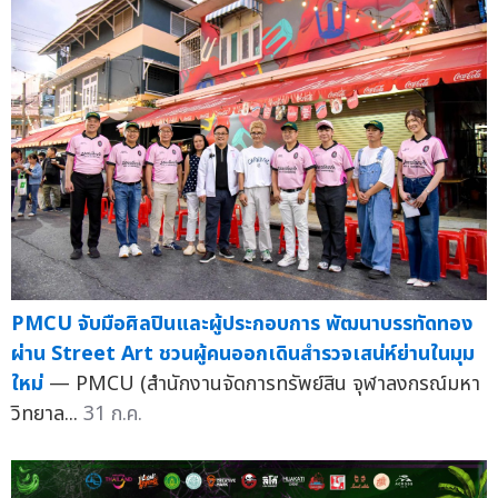
PMCU จับมือศิลปินและผู้ประกอบการ พัฒนาบรรทัดทอง
ผ่าน Street Art ชวนผู้คนออกเดินสำรวจเสน่ห์ย่านในมุม
ใหม่
— PMCU (สำนักงานจัดการทรัพย์สิน จุฬาลงกรณ์มหา
วิทยาล...
31 ก.ค.