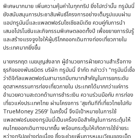
พิเศษมากมาย เพิ่มความคุ้มค่าในทุกทริป ยิ่งไปกว่านั้น ทรูมันนี่
ยังสนับสนุนการประชาสัมพันธ์โครงการอย่างเต็มรูปแบบผ่าน
แอปทรูมันนี่และแพลตฟอร์มโซเชียลมีเดีย ควบคู่กับการนำ
เสนอโปรโมชันและกิจกรรมพิเศษตลอดทั้งปี เพื่อขยายการรับรู้
และสร้างแรงจูงใจให้ผู้บริโภคออกเดินทางท่องเที่ยวภายใน
ประเทศมากยิ่งขึ้น
นายกรกฤต เมฆบุญส่งลาภ ผู้อำนวยการฝ่ายความสำเร็จทาง
ธุรกิจของพันธมิตร บริษัท ทรูมันนี่ จำกัด กล่าวว่า "ทรูมันนี่เชื่อ
ว่าดิจิทัลแพลตฟอร์มสามารถมีบทบาทสำคัญในการยกระดับ
อุตสาหกรรมการท่องเที่ยวภายใน ประเทศได้มากกว่าแค่การ
อำนวยความสะดวกด้านการชำระเงิน ความร่วมมือกับ การท่อง
เที่ยวแห่งประเทศไทย ผ่านโครงการ 'สุขทันทีที่เที่ยวไทยไปกับ
TrueMoney 2569' ในครั้งนี้ จึงมีเป้าหมายในการใช้
แพลตฟอร์มของทรูมันนี่เป็นเครื่องมือสำคัญในการกระตุ้นให้
คนไทยออกเดินทางมากขึ้น พร้อมกระตุ้นให้เกิดการใช้จ่ายระ
หว่างทริปอย่างต่อเนื่อง ซึ่งจะช่วยเพิ่มการหมุนเวียนของเม็ด