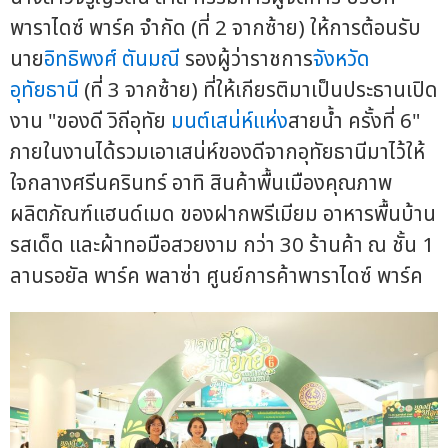
พาราไดซ์ พาร์ค จำกัด (ที่ 2 จากซ้าย) ให้การต้อนรับ
นาย
อิทธิพงศ์ ตันมณี
รองผู้ว่าราชการ
จังหวัด
อุทัยธานี
(ที่ 3 จากซ้าย) ที่ให้เกียรติมาเป็นประธานเปิด
งาน "ของดี วิถีอุทัย
มนต์เสน่ห์แห่ง
สายน้ำ ครั้งที่ 6"
ภายในงานได้รวมเอาเสน่ห์ของดีจากอุทัยธานีมาไว้ให้
ใจกลางศรีนครินทร์ อาทิ สินค้าพื้นเมืองคุณภาพ
ผลิตภัณฑ์แฮนด์เมด ของฝากพรีเมียม อาหารพื้นบ้าน
รสเด็ด และผ้าทอมือสวยงาม กว่า 30 ร้านค้า ณ ชั้น 1
ลานรอยัล พาร์ค พลาซ่า ศูนย์การค้าพาราไดซ์ พาร์ค