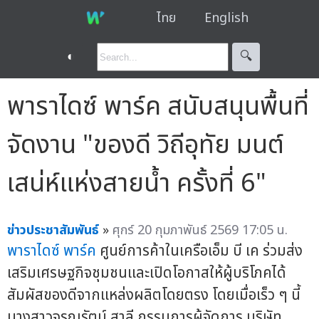
ไทย
English
◐
🔍︎
พาราไดซ์ พาร์ค สนับสนุนพื้นที่
จัดงาน "ของดี วิถีอุทัย มนต์
เสน่ห์แห่งสายน้ำ ครั้งที่ 6"
ข่าวประชาสัมพันธ์
»
ศุกร์ 20 กุมภาพันธ์ 2569 17:05 น.
พาราไดซ์ พาร์ค
ศูนย์การค้าในเครือเอ็ม บี เค ร่วมส่ง
เสริมเศรษฐกิจชุมชนและเปิดโอกาสให้ผู้บริโภคได้
สัมผัสของดีจากแหล่งผลิตโดยตรง โดยเมื่อเร็ว ๆ นี้
นางสาวจรูญรัตน์ สาลี กรรมการผู้จัดการ บริษัท