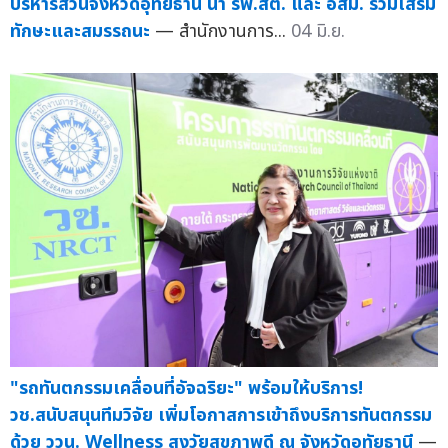
บริหารส่วนจังหวัดอุทัยธานี นำ รพ.สต. และ อสม. ร่วมเสริม
ทักษะและสมรรถนะ
— สำนักงานการ...
04 มิ.ย.
"รถทันตกรรมเคลื่อนที่อัจฉริยะ" พร้อมให้บริการ!
วช.สนับสนุนทีมวิจัย เพิ่มโอกาสการเข้าถึงบริการทันตกรรม
ด้วย ววน. Wellness สูงวัยสุขภาพดี ณ จังหวัดอุทัยธานี
—