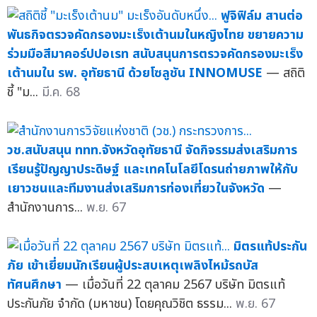
ฟูจิฟิล์ม สานต่อ
พันธกิจตรวจคัดกรองมะเร็งเต้านมในหญิงไทย ขยายความ
ร่วมมือสีมาคอร์ปปอเรท สนับสนุนการตรวจคัดกรองมะเร็ง
เต้านมใน รพ. อุทัยธานี ด้วยโซลูชัน INNOMUSE
— สถิติ
ชี้ "ม...
มี.ค. 68
วช.สนับสนุน ททท.จังหวัดอุทัยธานี จัดกิจรรมส่งเสริมการ
เรียนรู้ปัญญาประดิษฐ์ และเทคโนโลยีโดรนถ่ายภาพให้กับ
เยาวชนและทีมงานส่งเสริมการท่องเที่ยวในจังหวัด
—
สำนักงานการ...
พ.ย. 67
มิตรแท้ประกัน
ภัย เข้าเยี่ยมนักเรียนผู้ประสบเหตุเพลิงไหม้รถบัส
ทัศนศึกษา
— เมื่อวันที่ 22 ตุลาคม 2567 บริษัท มิตรแท้
ประกันภัย จำกัด (มหาชน) โดยคุณวิชิต ธรรม...
พ.ย. 67