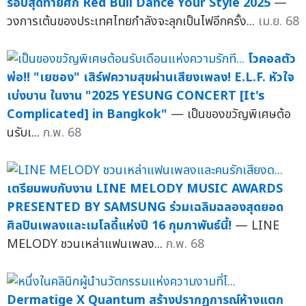
รอบสุดท้ายศึก Red Bull Dance Your Style 2025
—
วงการเต้นของประเทศไทยกำลังจะลุกเป็นไฟอีกครั้ง...
เม.ย. 68
โวคอลตัว
พ่อ!! "เยซอง" เสิร์ฟความสุขผ่านเสียงเพลง! E.L.F. หัวใจ
เบ่งบาน ในงาน "2025 YESUNG CONCERT [It's
Complicated] in Bangkok"
— เป็นของขวัญพิเศษต้อ
นรับเ...
ก.พ. 68
เตรียมพบกับงาน LINE MELODY MUSIC AWARDS
PRESENTED BY SAMSUNG ร่วมเฉลิมฉลองสุดยอด
ศิลปินเพลงและเมโลดี้แห่งปี 16 กุมภาพันธ์นี้!
— LINE
MELODY ชวนเหล่าแฟนเพลง...
ก.พ. 68
Dermatige X Quantum สร้างปรากฏการณ์ห้างแตก