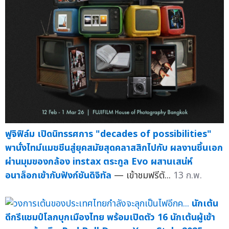
ฟูจิฟิล์ม เปิดนิทรรศการ "decades of possibilities"
พานั่งไทม์แมชชีนสู่ยุคสมัยสุดคลาสสิกไปกับ ผลงานชิ้นเอก
ผ่านมุมของกล้อง instax ตระกูล Evo ผสานเสน่ห์
อนาล็อกเข้ากับฟังก์ชันดิจิทัล
— เข้าชมฟรีตั...
13 ก.พ.
นักเต้น
ดีกรีแชมป์โลกบุกเมืองไทย พร้อมเปิดตัว 16 นักเต้นผู้เข้า