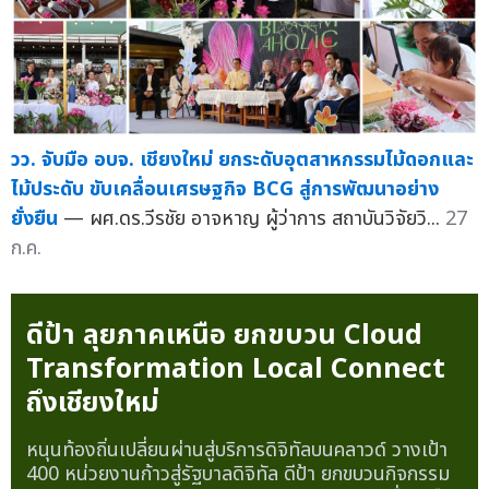
วว. จับมือ อบจ. เชียงใหม่ ยกระดับอุตสาหกรรมไม้ดอกและ
ไม้ประดับ ขับเคลื่อนเศรษฐกิจ BCG สู่การพัฒนาอย่าง
ยั่งยืน
— ผศ.ดร.วีรชัย อาจหาญ ผู้ว่าการ สถาบันวิจัยวิ...
27
ก.ค.
ดีป้า ลุยภาคเหนือ ยกขบวน Cloud
Transformation Local Connect
ถึงเชียงใหม่
หนุนท้องถิ่นเปลี่ยนผ่านสู่บริการดิจิทัลบนคลาวด์ วางเป้า
400 หน่วยงานก้าวสู่รัฐบาลดิจิทัล ดีป้า ยกขบวนกิจกรรม