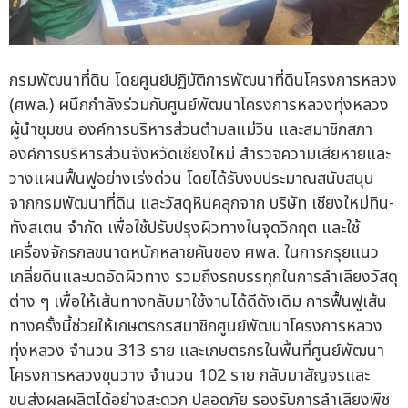
กรมพัฒนาที่ดิน โดยศูนย์ปฏิบัติการพัฒนาที่ดินโครงการหลวง
(ศพล.) ผนึกกำลังร่วมกับศูนย์พัฒนาโครงการหลวงทุ่งหลวง
ผู้นำชุมชน องค์การบริหารส่วนตำบลแม่วิน และสมาชิกสภา
องค์การบริหารส่วนจังหวัดเชียงใหม่ สำรวจความเสียหายและ
วางแผนฟื้นฟูอย่างเร่งด่วน โดยได้รับงบประมาณสนับสนุน
จากกรมพัฒนาที่ดิน และวัสดุหินคลุกจาก บริษัท เชียงใหม่ทิน-
ทังสเตน จำกัด เพื่อใช้ปรับปรุงผิวทางในจุดวิกฤต และใช้
เครื่องจักรกลขนาดหนักหลายคันของ ศพล. ในการกรุยแนว
เกลี่ยดินและบดอัดผิวทาง รวมถึงรถบรรทุกในการลำเลียงวัสดุ
ต่าง ๆ เพื่อให้เส้นทางกลับมาใช้งานได้ดีดังเดิม การฟื้นฟูเส้น
ทางครั้งนี้ช่วยให้เกษตรกรสมาชิกศูนย์พัฒนาโครงการหลวง
ทุ่งหลวง จำนวน 313 ราย และเกษตรกรในพื้นที่ศูนย์พัฒนา
โครงการหลวงขุนวาง จำนวน 102 ราย กลับมาสัญจรและ
ขนส่งผลผลิตได้อย่างสะดวก ปลอดภัย รองรับการลำเลียงพืช