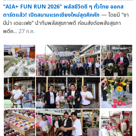
"AIA+ FUN RUN 2026" พลัสชีวิตดี ๆ ทั่วไทย ออกส
ตาร์ตแล้ว! เปิดสนามแรกเชียงใหม่สุดคึกคัก
— โดยมี "ซา
บีน่า เดอะเฟซ" นำทีมพลัสสุขภาพดี ก่อนส่งต่อพลังสุขภา
พดีค...
27 ก.ค.