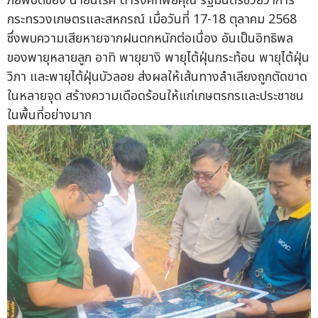
ภัยพิบัติของ นายนเรศ ดำรงค์ทิพยคุณ รัฐมนตรีช่วยว่าการ
กระทรวงเกษตรและสหกรณ์ เมื่อวันที่ 17-18 ตุลาคม 2568
ซึ่งพบความเสียหายจากฝนตกหนักต่อเนื่อง อันเป็นอิทธิพล
ของพายุหลายลูก อาทิ พายุยางิ พายุไต้ฝุ่นกระท้อน พายุไต้ฝุ่น
วิภา และพายุไต้ฝุ่นบัวลอย ส่งผลให้เส้นทางลำเลียงถูกตัดขาด
ในหลายจุด สร้างความเดือดร้อนให้แก่เกษตรกรและประชาชน
ในพื้นที่อย่างมาก