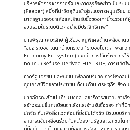
บริหารจัดการจากภาครัฐและภาคธุรกิจอย่างเป็นระบบ ขณ
(Feeder) หนึ่งที่นำวัตถุดิบเข้าสู่ระบบการหมุนเวีย
มาตรฐานของซาเล้งและร้านรับซื้อของเก่านี้จะช่วยให้ผู
ส่วนร่วมในระบบนิเวศอย่างมีประสิทธิภาพ"
นายพิรุณ เหมะรักษ์ ผู้เชี่ยวชาญพิเศษด้านพลังงานแ
"อบจ.ระยอง เดินหน้ายกระดับ "ระยองโมเดล: พลิกวิ
Economy Ecosystem) มุ่งเน้นการใช้ทรัพยากรให้เก
ทดแทน (Refuse Derived Fuel: RDF) การผลิตไฟฟ
ภาครัฐ เอกชน และชุมชน เพื่อลดปริมาณการฝังกลบให
คุณภาพชีวิตของประชาชน ทั้งในด้านเศรษฐกิจ สังคม
นายฉัตรณพัฒน์ เทียนมงคล เลขาธิการสมาคมซาเล้งและ
สร้างระบบขึ้นทะเบียนซาเล้งและร้านรับซื้อของเก่าที่มี
นักจัดเก็บเพื่อสิ่งแวดล้อมที่ยั่งยืนได้จริง มีระบบบ
สามารถขับเคลื่อนร่วมกับหน่วยงานรัฐและเอกชนในการแ
ที่ยั่งยืน ตอบโจทย์ความต้องการสังคม ชุมชน หน่วยง