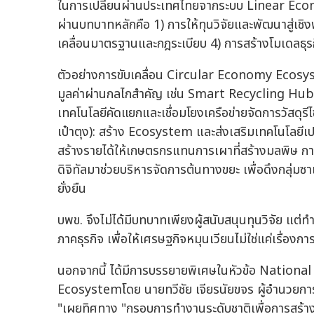
ในการเปลี่ยนผ่านประเทศไทยจากระบบ Linear Economy
ผ่านบทบาทหลักคือ 1) การให้ทุนวิจัยและพัฒนาสู่เช
เคลื่อนมาตรฐานและกฎระเบียบ 4) การสร้างโมเดลธุรก
ตัวอย่างการขับเคลื่อน Circular Economy Ecosyste
มูลค่าผ่านกลไกสำคัญ เช่น Smart Recycling Hub: ส
เทคโนโลยีคัดแยกและเชื่อมโยงเครือข่ายจัดการวัสด
เป๋าตุง): สร้าง Ecosystem และส่งเสริมเทคโนโลยีเป
สร้างรายได้ให้เกษตรกรแทนการเผาที่สร้างมลพิษ ก
ดิจิทัลมาช่วยบริหารจัดการต้นทางขยะ เพื่อดึงกลุ่มซาเ
ยั่งยืน
บพข. จึงไม่ได้มีบทบาทเพียงผู้สนับสนุนทุนวิจัย แต่ท
ภาคธุรกิจ เพื่อให้เศรษฐกิจหมุนเวียนไม่ใช่แค่เรื่อง
นอกจากนี้ ได้มีการบรรยายพิเศษในหัวข้อ Nation
Ecosystemโดย นายทวีชัย เจียรนัยขจร ผู้อำนวยการ
"เผยทิศทาง "กรอบการทำงานระดับชาติเพื่อการสร้าง