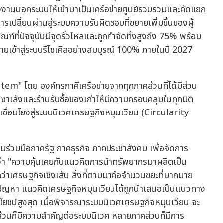
แรงงานนอกระบบให้เข้ามาเป็นเครือข่ายศูนย์รวบรวมและคัดแยก
รเปลี่ยนผ่านสู่ระบบความรับผิดชอบที่ขยายเพิ่มขึ้นของผู้
ฑ์ที่ปัจจุบันมีจุดรั่วไหลและถูกกำจัดทิ้งสูงถึง 75% พร้อม
ายเข้าสู่ระบบรีไซเคิลอย่างสมบูรณ์ 100% ภายในปี 2027
em" โดย องค์กรภาคีเครือข่ายจากทุกภาคส่วนที่ได้มีส่วน
าเล้งและร้านรับซื้อของเก่าให้มีความครอบคลุมในทุกมิติ
เชื่อมโยงสู่ระบบนิเวศเศรษฐกิจหมุนเวียน (Circularity
มร่วมมือภาครัฐ ภาคธุรกิจ ภาคประชาสังคม เพื่อจัดการ
วว่า "ความคุ้นเคยกับแนวคิดการนำทรัพยากรมาผลิตเป็น
ยกว่าเศรษฐกิจเชิงเส้น สิ่งที่ตามมาคือจำนวนขยะที่มากมาย
็นปัญหา แนวคิดเศรษฐกิจหมุนเวียนได้ถูกนำเสนอเป็นแนวทาง
ะโยชน์สูงสุด เมื่อพิจารณาระบบนิเวศเศรษฐกิจหมุนเวียน จะ
ส่วนก็มีความสำคัญต่อระบบนิเวศ หลายภาคส่วนก็มีการ