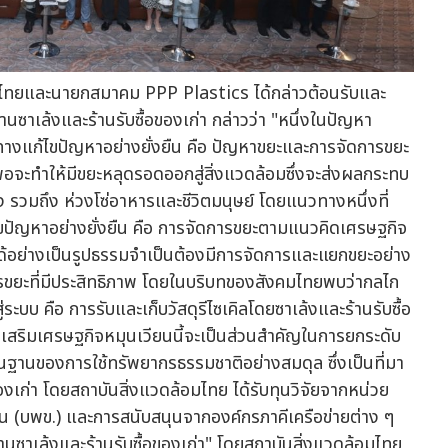
อมไทยและนายกสมาคม PPP Plastics ได้กล่าวต้อนรับและ
าเล้งและร้านรับซื้อของเก่า กล่าวว่า "หนึ่งในปัญหา
างแก้ไขปัญหาอย่างยั่งยืน คือ ปัญหาขยะและการจัดการขยะ
พอจะทำให้มีขยะหลุดรอดออกสู่สิ่งแวดล้อมซึ่งจะส่งผลกระทบ
วมถึง ห่วงโซ่อาหารและชีวิตมนุษย์ โดยแนวทางหนึ่งที่
้ไขปัญหาอย่างยั่งยืน คือ การจัดการขยะตามแนวคิดเศรษฐกิจ
นได้อย่างเป็นรูปธรรมจำเป็นต้องมีการจัดการและแยกขยะอย่าง
ดการขยะที่มีประสิทธิภาพ โดยในบริบทของสังคมไทยพบว่ากลไก
สู่ระบบ คือ การรับและเก็บวัสดุรีไซเคิลโดยซาเล้งและร้านรับซื้อ
่งเสริมเศรษฐกิจหมุนเวียนนี้จะเป็นส่วนสำคัญในการยกระดับ
ฐานของการใช้ทรัพยากรธรรมชาติอย่างสมดุล ซึ่งเป็นที่มา
เก่า โดยสถาบันสิ่งแวดล้อมไทย ได้รับทุนวิจัยจากหน่วย
น (บพข.) และการสนับสนุนจากองค์กรภาคีเครือข่ายต่าง ๆ
ซาเล้งและร้านรับซื้อของเก่า" โดยสถาบันสิ่งแวดล้อมไทย