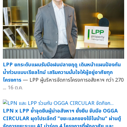
LPP ยกระดับแผนรับมือฝนปลายฤดู เดินหน้าแผนป้องกัน
น้ำท่วมแบบเรียลไทม์ เสริมความมั่นใจให้ผู้อยู่อาศัยทุก
โครงการ
— LPP ผู้บริหารจัดการโครงการอสังหาฯ กว่า 270
...
16 ต.ค.
LPN x LPP ย้ำจุดยืนผู้นำอสังหาฯ ยั่งยืน จับมือ OGGA
CIRCULAR ผุดโปรเจ็กต์ "ขยะแลกของใช้ในบ้าน" ผ่านตู้
จัดการขยะระบบ AI นำร่อง 4 โครงการที่พักอาศัย และ