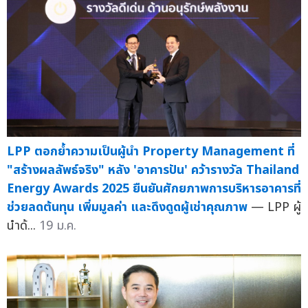
LPP ตอกย้ำความเป็นผู้นำ Property Management ที่
"สร้างผลลัพธ์จริง" หลัง 'อาคารปัน' คว้ารางวัล Thailand
Energy Awards 2025 ยืนยันศักยภาพการบริหารอาคารที่
ช่วยลดต้นทุน เพิ่มมูลค่า และดึงดูดผู้เช่าคุณภาพ
— LPP ผู้
นำด้...
19 ม.ค.