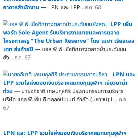
อาคารสำนักงาน
— LPN และ LPP...
ส.ค. 68
LPP เพิ่ม
พอร์ต Sole Agent รับบริหารงานขายและการตลาด
โครงการหรู "The Urban Reserve" โดย เมฆา เรียลเอส
เตท ส่งท้ายปี
— แอล พี พี เชื่อทิศทางตลาดบ้านระดับบน
ยัง...
ธ.ค. 67
LPN และ
LPP รวมใจส่งมอบเงินบริจาคสมทบทุนจุฬาฯ เยียวยาน้ำ
ท่วม
— นายอภิชาติ เกษมกุลศิริ ประธานกรรมการบริหาร
บริษัท แอล.พี.เอ็น.ดีเวลลอปเมนท์ จำกัด (มหาชน) L...
ก.ย.
67
LPN และ
LPP รวมใจส่งมอบเงินบริจาคสมทบทุนจุฬาฯ เยียวยาน้ำ