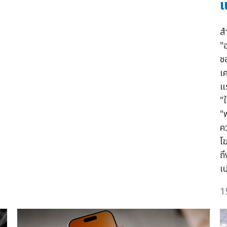
แ
ส
"
ช
เ
แ
"
"
ค
โ
ถ
เ
1