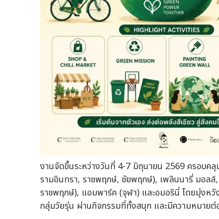
งานจัดขึ้นระหว่างวันที่ 4-7 มิถุนายน 2569 ครอบคลุ
รามอินทรา, ราชพฤกษ์, ชัยพฤกษ์), เพลินนารี่ มอลล์
ราชพฤกษ์), แอมพาร์ค (จุฬา) และอมอรินี่ โดยมุ่งหวั
กลุ่มวัยรุ่น ผ่านกิจกรรมที่ทั้งสนุก และมีความหมาย