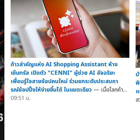
ก้าวสำคัญแห่ง AI Shopping Assistant ห้าง
เซ็นทรัล เปิดตัว "CENNI" ผู้ช่วย AI อัจฉริยะ
บ
เพื่อนรู้ใจสายช้อปคนใหม่ ร่วมยกระดับประสบกา
พ
รณ์ช้อปปิ้งให้ง่ายขึ้นได้ ในแชตเดียว
— เมื่อโลกค้า...
แ
09:51 น.
ส