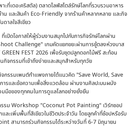
ที่เดอะคริสตัล) ตลาดไลฟ์สไตล์รักษ์โลกที่รวบรวมอาหาร
บ้าน และสินค้า Eco-Friendly จากร้านค้าหลากหลาย และกิจ
ันดาลใจสีเขียว
ี่เปิดโอกาสให้ผู้ร่วมงานสนุกไปกับภารกิจรักษ์โลกผ่าน
"Shoot Challenge" เกมคัดแยกขยะผ่านการชู้ตลงห่วงบาส
GREEN FEST 2026 เพื่อรับชุดปลูกดอกไม้ฟรี สะท้อน
ิจกรรมที่เข้าถึงง่ายและสนุกสำหรับทุกวัย
" กิจกรรมเพนต์กำแพงภายใต้แนวคิด "Save World, Save
นตนาการและข้อความเพื่อสิ่งแวดล้อม ผ่านงานศิลปะบนผนัง
วมมือของทุกคนในการดูแลโลกอย่างยั่งยืน
จกรรม Workshop "Coconut Pot Painting" เวิร์กชอป
ะเพิ่มพื้นที่สีเขียวในชีวิตประจำวัน โดยลูกค้าที่ช้อปหรือรับ
nt สามารถร่วมกิจกรรมได้ระหว่างวันที่ 6-7 มิถุนายน