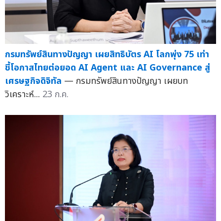
กรมทรัพย์สินทางปัญญา เผยสิทธิบัตร AI โลกพุ่ง 75 เท่า
ชี้โอกาสไทยต่อยอด AI Agent และ AI Governance สู่
เศรษฐกิจดิจิทัล
— กรมทรัพย์สินทางปัญญา เผยบท
วิเคราะห์...
23 ก.ค.