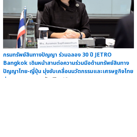
กรมทรัพย์สินทางปัญญา พาบุกฟาร์ม "หอยนางรม
สุราษฎร์ธานี" ตรวจเยี่ยมกระบวนการผลิตตามมาตรฐาน
GI พร้อมเฟ้นหาสินค้าอัตลักษณ์พื้นถิ่น เพื่อผลักดันเข้าสู่
ระบบ GI อย่างต่อเนื่อง
— นางอรมน ทรั...
16 ก.ค.
กรมทรัพย์สินทางปัญญา ร่วมฉลอง 30 ปี JETRO