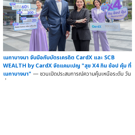
เมกาบางนา จับมือกับบัตรเครดิต CardX และ SCB
WEALTH by CardX จัดแคมเปญ "สุข X4 กิน ช้อป คุ้ม ที่
เมกาบางนา"
— ชวนเปิดประสบการณ์ความคุ้มเหนือระดับ วัน
ที่ 1 ก...
09 ก.ค.