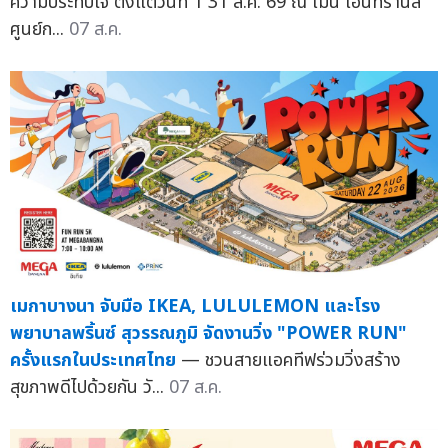
ความประทับใจ ตั้งแต่วันที่ 1 31 ส.ค. 69 ณ เมน เอนทรานส์
ศูนย์ก...
07 ส.ค.
เมกาบางนา จับมือ IKEA, LULULEMON และโรง
พยาบาลพริ้นซ์ สุวรรณภูมิ จัดงานวิ่ง "POWER RUN"
ครั้งแรกในประเทศไทย
— ชวนสายแอคทีฟร่วมวิ่งสร้าง
สุขภาพดีไปด้วยกัน วั...
07 ส.ค.