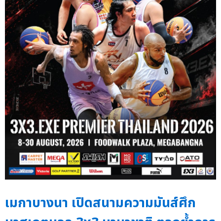
เมกาบางนา เปิดสนามความมันส์ศึก