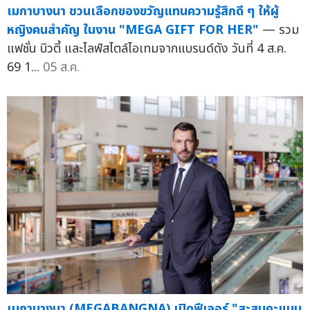
เมกาบางนา ชวนเลือกของขวัญแทนความรู้สึกดี ๆ ให้ผู้
หญิงคนสำคัญ ในงาน "MEGA GIFT FOR HER"
— รวม
แฟชั่น บิวตี้ และไลฟ์สไตล์ไอเทมจากแบรนด์ดัง วันที่ 4 ส.ค.
69 1...
05 ส.ค.
เมกาบางนา (MEGABANGNA) เปิดฟีเจอร์ "สะสมคะแนน