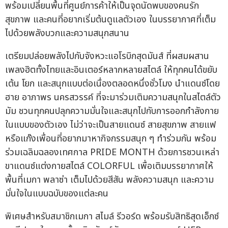
พร้อมเปลี่ยนพื้นที่ศูนย์การค้าให้เป็นจุดนัดพบของคนรัก
สุขภาพ และคนที่อยากเริ่มต้นดูแลตัวเอง ในบรรยากาศที่เต็ม
ไปด้วยพลังบวกและความสนุกสนาน
เตรียมปล่อยพลังไปกับจังหวะแอโรบิกสุดมันส์ ที่ผสมผสาน
เพลงฮิตทั้งไทยและอินเตอร์หลากหลายสไตล์ ให้ทุกคนได้ขยับ
เต้น โยก และสนุกแบบต่อเนื่องตลอดหนึ่งชั่วโมง นำแดนซ์โดย
ฮาย อาภาพร นครสวรรค์ ที่จะมาร่วมเติมความสนุกในสไตล์ตัว
มัม ชวนทุกคนปลุกความมั่นใจและสนุกไปกับการออกกำลังกาย
ในแบบของตัวเอง ไม่ว่าจะเป็นสายแดนซ์ สายสุขภาพ สายแฟ
หรือแก๊งเพื่อนที่อยากมาหากิจกรรมสนุก ๆ ทำร่วมกัน พร้อม
ร่วมเฉลิมฉลองเทศกาล PRIDE MONTH ด้วยการชวนเหล่า
ขาแดนซ์แต่งกายสไตล์ COLORFUL เพื่อเติมบรรยากาศให้
พื้นที่เมกา พลาซ่า เต็มไปด้วยสีสัน พลังความสนุก และความ
มั่นใจในแบบฉบับของแต่ละคน
พิเศษสำหรับสมาชิกเมกา สไมล์ รีวอร์ด พร้อมรับสิทธิสุดเอ็กซ์