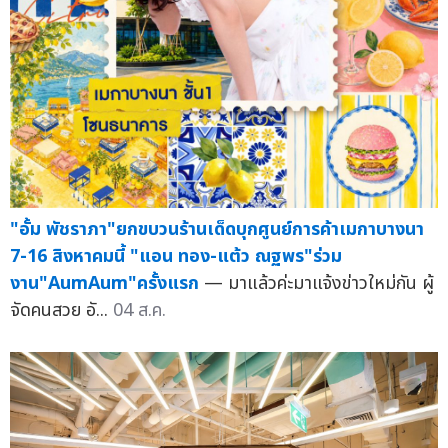
"อั้ม พัชราภา"ยกขบวนร้านเด็ดบุกศูนย์การค้าเมกาบางนา
7-16 สิงหาคมนี้ "แอน ทอง-แต้ว ณฐพร"ร่วม
งาน"AumAum"ครั้งแรก
— มาแล้วค่ะมาแจ้งข่าวใหม่กัน ผู้
จัดคนสวย อั...
04 ส.ค.