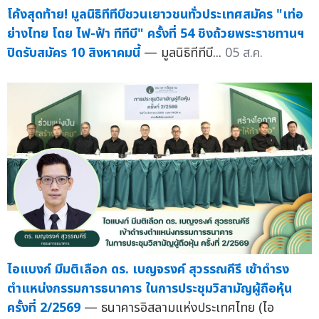
โค้งสุดท้าย! มูลนิธิทีทีบีชวนเยาวชนทั่วประเทศสมัคร "เท่อ
ย่างไทย โดย ไฟ-ฟ้า ทีทีบี" ครั้งที่ 54 ชิงถ้วยพระราชทานฯ
ปิดรับสมัคร 10 สิงหาคมนี้
— มูลนิธิทีทีบี...
05 ส.ค.
ไอแบงก์ มีมติเลือก ดร. เบญจรงค์ สุวรรณคีรี เข้าดำรง
ตำแหน่งกรรมการธนาคาร ในการประชุมวิสามัญผู้ถือหุ้น
ครั้งที่ 2/2569
— ธนาคารอิสลามแห่งประเทศไทย (ไอ