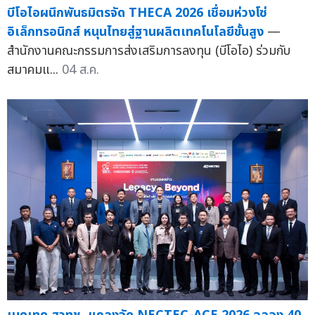
บีโอไอผนึกพันธมิตรจัด THECA 2026 เชื่อมห่วงโซ่
อิเล็กทรอนิกส์ หนุนไทยสู่ฐานผลิตเทคโนโลยีขั้นสูง
—
สำนักงานคณะกรรมการส่งเสริมการลงทุน (บีโอไอ) ร่วมกับ
สมาคมแ...
04 ส.ค.