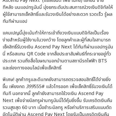
Ascend Pay Next' (แอสเซนด์ เพย์ เน็กซ์) ใช้ก่อน จ่าย
ทีหลัง บนแอปทรูมันนี่ มุ่งยกระดับประสบการณ์วงเงินดิจิทัลให้
ผู้ใช้สามารถเช็คสิทธิ์และรับวงเงินได้อย่างสะดวก รวดเร็ว รู้ผล
ทันทีผ่านแอป
แคมเปญนี้มุ่งเน้นทำให้การเข้าถึงวงเงินแบบดิจิทัลเป็นเรื่อง
ง่ายสำหรับผู้ใช้งานในวงกว้าง โดยลูกค้าและผู้ที่สนใจสามารถ
เช็คสิทธิ์รับวงเงิน Ascend Pay Next ได้ทันทีผ่านแอปทรูมัน
นี่ หรือสแกน QR Code จากสื่อประชาสัมพันธ์ที่กระจายอยู่ทั่ว
ประเทศ รวมถึงสื่อโฆษณานอกบ้านตามสถานีรถไฟฟ้า BTS
และช่องทางออนไลน์เพื่อเช็คสิทธิ์
พิเศษ! ลูกค้าทรูและดีแทคยังสามารถตรวจสอบสิทธิ์ได้ง่ายยิ่ง
ขึ้น เพียงกด
399
555# แล้วโทรออก เพื่อเช็คสิทธิ์รับวงเงินได้
ทันที นอกจากนี้ ลูกค้ายังสามารถใช้วงเงิน Ascend Pay
Next เพื่อจ่ายบิลทรูผ่านทรูมันนี่ได้คุ้มยิ่งขึ้น รับเครดิตเงินคืน
รวมสูงสุด 60 บาท เมื่อชำระบิลทรู หรือค่าบริการเสริมแบบตัด
อัตโนมัติผ่าน Ascend Pay Next โดยรับเป็นเครดิตเงินคืน