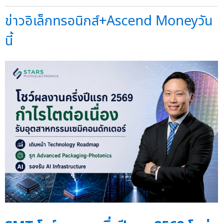
ข่าวอิเล็กทรอนิกส์+Ascend Moneyวัน
นี้