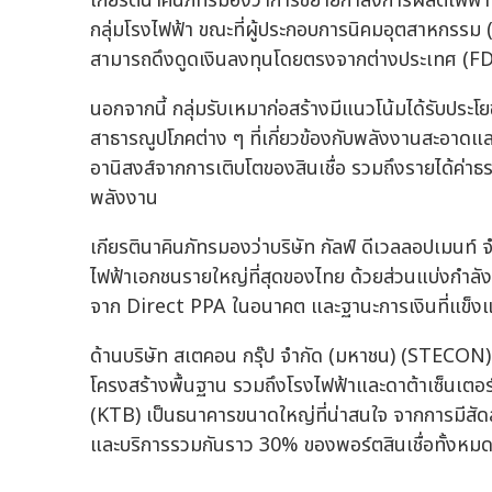
เกียรตินาคินภัทรมองว่าการขยายกำลังการผลิตไฟฟ้
กลุ่มโรงไฟฟ้า ขณะที่ผู้ประกอบการนิคมอุตสาหกรรม
สามารถดึงดูดเงินลงทุนโดยตรงจากต่างประเทศ (FDI)
นอกจากนี้ กลุ่มรับเหมาก่อสร้างมีแนวโน้มได้รับประ
สาธารณูปโภคต่าง ๆ ที่เกี่ยวข้องกับพลังงานสะอาดและค
อานิสงส์จากการเติบโตของสินเชื่อ รวมถึงรายได้ค่าธรร
พลังงาน
เกียรตินาคินภัทรมองว่าบริษัท กัลฟ์ ดีเวลลอปเมนท์
ไฟฟ้าเอกชนรายใหญ่ที่สุดของไทย ด้วยส่วนแบ่งกำล
จาก Direct PPA ในอนาคต และฐานะการเงินที่แข็งแ
ด้านบริษัท สเตคอน กรุ๊ป จำกัด (มหาชน) (STECO
โครงสร้างพื้นฐาน รวมถึงโรงไฟฟ้าและดาต้าเซ็นเตอ
(KTB) เป็นธนาคารขนาดใหญ่ที่น่าสนใจ จากการมีสัดส่
และบริการรวมกันราว 30% ของพอร์ตสินเชื่อทั้งหม