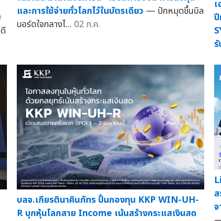
เ
และการใช้จ่ายทั่วโลกไว้ในบัตรเดียว
— ปักหมุดขึ้นบิล
บ
ป
บอร์ดใจกลางไ...
02 ก.ค.
ดี
S
ร
L
ส
บลจ.เกียรตินาคินภัทร ปั้นกองทุน KKP WIN-UH-
จ
R บุกหุ้นโลกสาย Income เน้นสร้างกระแสเงินสด
—