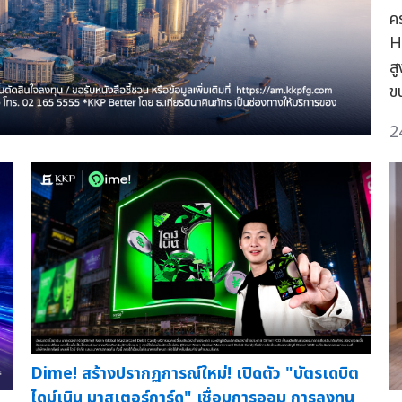
ค
H
ส
ข
2
Dime! สร้างปรากฏการณ์ใหม่! เปิดตัว "บัตรเดบิต
ไดม์เนิน มาสเตอร์การ์ด" เชื่อมการออม การลงทุน