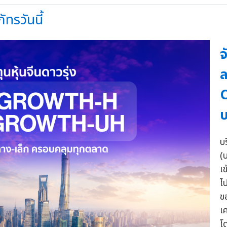
ัทรวันนี้
จ
ล
C
บ
(
เข
ไ
ข
เ
โ