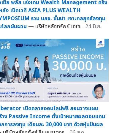
อเซีย พลัส เร่งเกม Wealth Management ครึ่ง
ีหลัง เปิดเวที ASIA PLUS WEALTH
YMPOSIUM รวม บลจ. ชั้นนำ เจาะกลยุทธ์ลงทุน
ับโลกผันผวน
— บริษัทหลักทรัพย์ เอเซ...
24 มิ.ย.
iberator เปิดคลาสออนไลน์ฟรี สอนวางแผน
ร้าง Passive Income ตั้งเป้าหมายผลตอบแทน
ากการลงทุน เดือนละ 30,000 บาท ด้วยหุ้นปันผล
 บริษัทหลักทรัพย์ ลิเบอเรเตอร...
06 ส.ค.