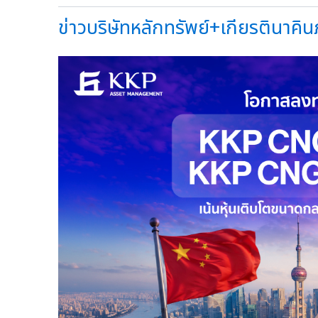
ข่าวบริษัทหลักทรัพย์+เกียรตินาคินภ