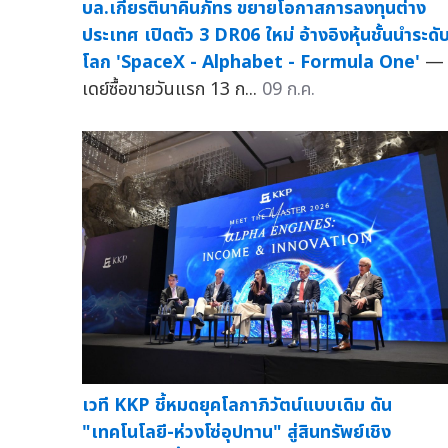
บล.เกียรตินาคินภัทร ขยายโอกาสการลงทุนต่าง
ประเทศ เปิดตัว 3 DR06 ใหม่ อ้างอิงหุ้นชั้นนำระดั
โลก 'SpaceX - Alphabet - Formula One'
— 
เดย์ซื้อขายวันแรก 13 ก...
09 ก.ค.
เวที KKP ชี้หมดยุคโลกาภิวัตน์แบบเดิม ดัน
"เทคโนโลยี-ห่วงโซ่อุปทาน" สู่สินทรัพย์เชิง