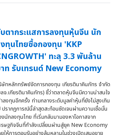
ับตากระแสการลงทุนหุ้นจีน นัก
งทุนไทยซื้อกองทุน 'KKP
NGROWTH' ทะลุ 3.3 พันล้าน
บาท รับเทรนด์ New Economy
ริษัทหลักทรัพย์จัดการกองทุน เกียรตินาคินภัทร จำกัด
บลจ.เกียรตินาคินภัทร) ชี้ว่าตลาดหุ้นจีนมีความน่าสนใจ
้าลงทุนอีกครั้ง ท่ามกลางระดับมูลค่าหุ้นที่ยังไม่สูงเกิน
ป ปรากฏการณ์นี้ล่าสุดสะท้อนชัดเจนผ่านความเชื่อมั่น
องนักลงทุนไทย ที่เริ่มกลับมามองหาโอกาสจาก
ศรษฐกิจจีนที่กำลังเปลี่ยนผ่านสู่ยุค New Economy
ดยให้การตอบรับอย่างล้นหลามในช่วงเปิดเสนอขาย