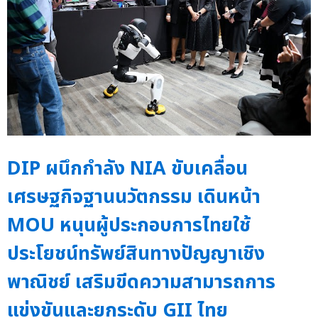
DIP ผนึกกำลัง NIA ขับเคลื่อน
เศรษฐกิจฐานนวัตกรรม เดินหน้า
MOU หนุนผู้ประกอบการไทยใช้
ประโยชน์ทรัพย์สินทางปัญญาเชิง
พาณิชย์ เสริมขีดความสามารถการ
แข่งขันและยกระดับ GII ไทย