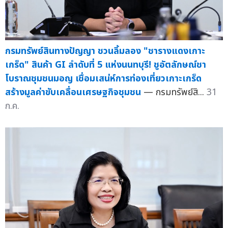
กรมทรัพย์สินทางปัญญา ชวนลิ้มลอง "ชารางแดงเกาะ
เกร็ด" สินค้า GI ลำดับที่ 5 แห่งนนทบุรี! ชูอัตลักษณ์ชา
โบราณชุมชนมอญ เชื่อมเสน่ห์การท่องเที่ยวเกาะเกร็ด
สร้างมูลค่าขับเคลื่อนเศรษฐกิจชุมชน
— กรมทรัพย์สิ...
31
ก.ค.