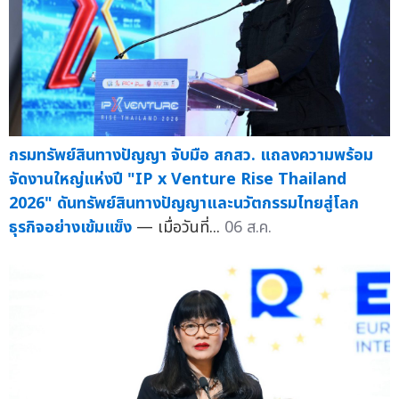
กรมทรัพย์สินทางปัญญา จับมือ สกสว. แถลงความพร้อม
จัดงานใหญ่แห่งปี "IP x Venture Rise Thailand
2026" ดันทรัพย์สินทางปัญญาและนวัตกรรมไทยสู่โลก
ธุรกิจอย่างเข้มแข็ง
— เมื่อวันที่...
06 ส.ค.