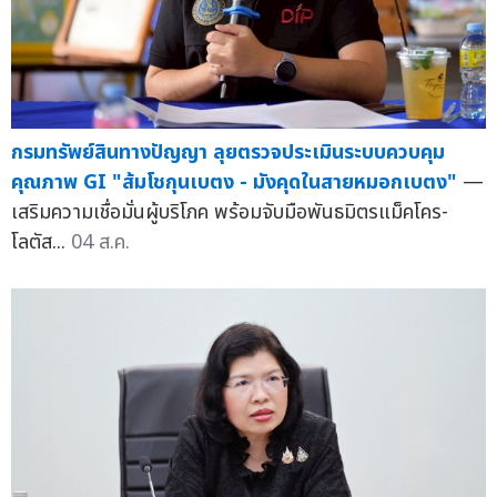
กรมทรัพย์สินทางปัญญา ลุยตรวจประเมินระบบควบคุม
คุณภาพ GI "ส้มโชกุนเบตง - มังคุดในสายหมอกเบตง"
—
เสริมความเชื่อมั่นผู้บริโภค พร้อมจับมือพันธมิตรแม็คโคร-
โลตัส...
04 ส.ค.