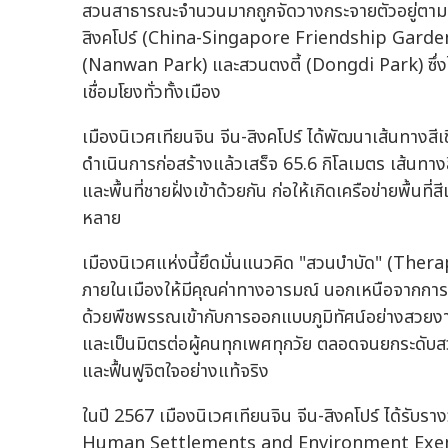
สวนสาธารณะจำนวนมากถูกจัดวางกระจายตัวอยู่ตามแน
สิงคโปร์ (China-Singapore Friendship Garden
(Nanwan Park) และสวนตงตี้ (Dongdi Park) ซึ่ง
เชื่อมโยงทั่วทั้งเมือง
เมืองนิเวศเทียนจิน จีน-สิงคโปร์ ได้พัฒนาเส้นทางสี
ดำเนินการก่อสร้างแล้วเสร็จ 65.6 กิโลเมตร เส้นทางสีเ
และพื้นที่ชายฝั่งเข้าด้วยกัน ก่อให้เกิดเครือข่ายพื้น
หลาย
เมืองนิเวศแห่งนี้ยึดมั่นแนวคิด "สวนบำบัด" (Th
ภายในเมืองให้มีคุณค่าทางอารมณ์ นอกเหนือจากการเ
ด้วยพืชพรรณเข้ากับการออกแบบภูมิทัศน์อย่างสวยงาม เ
และเป็นมิตรต่อผู้คนทุกเพศทุกวัย ตลอดจนยกระดับสวน
และฟื้นฟูจิตใจอย่างแท้จริง
ในปี 2567 เมืองนิเวศเทียนจิน จีน-สิงคโปร์ ได้รับร
Human Settlements and Environment Exem