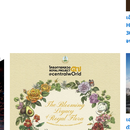
เ
H
3
จ
เ
ต