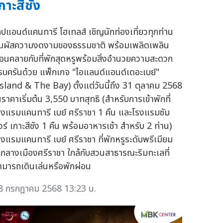
กาะสีชัง
คปแอนด์แคนทารี โฮเทลส์ เชิญนักท่องเที่ยวทุกท่าน
ัมผัสความงดงามของธรรมชาติ พร้อมเพลิดเพลิน
่อนคลายกับที่พักสุดหรูพร้อมสิ่งอำนวยความสะดวก
รบครันด้วย แพ็กเกจ "ไอแลนด์แอนด์เดอะเบย์"
Island & The Bay) ตั้งแต่วันนี้ถึง 31 ตุลาคม 2568
นราคาเริ่มต้น 3,550 บาทสุทธิ (สำหรับการเข้าพักที่
รงแรมแคนทารี เบย์ ศรีราชา 1 คืน และโรงแรมซัม
วร์ เกาะสีชัง 1 คืน พร้อมอาหารเช้า สำหรับ 2 ท่าน)
รงแรมแคนทารี เบย์ ศรีราชา ที่พักหรูระดับพรีเมียม
จกลางเมืองศรีราชา ใกล้กับสวนสาธารณะริมทะเลที่
ามารถเดินเล่นหรือพักผ่อน
8 กรกฎาคม 2568 13:23 น.