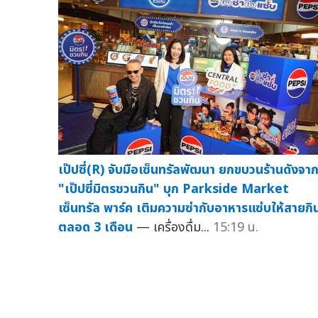
เป๊ปซี่(R) จับมือเซ็นทรัลพัฒนา ยกขบวนร้านดังจา
"เป๊ปซี่มิตรชวนกิน" บุก Parkside Market
เซ็นทรัล พาร์ค เติมความซ่ากับอาหารแซ่บให้สายกิ
ตลอด 3 เดือน
— เครื่องดื่ม...
15:19 น.