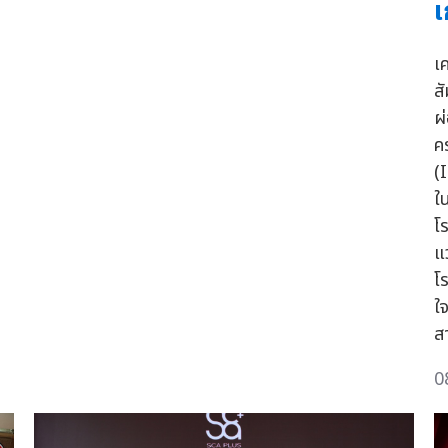
เ
เ
ส
ผ
ค
(
ใ
โ
แ
โ
ใ
ส
0