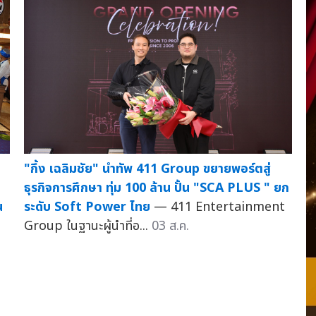
ก
"กึ้ง เฉลิมชัย" นำทัพ 411 Group ขยายพอร์ตสู่
ธุรกิจการศึกษา ทุ่ม 100 ล้าน ปั้น "SCA PLUS " ยก
น
ระดับ Soft Power ไทย
— 411 Entertainment
Group ในฐานะผู้นำที่อ...
03 ส.ค.