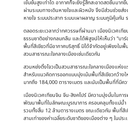
เข้มข้นสูงเท่าใด อากาศก็จะยิ่งรู้สึกสะอาดสดชื่นมากข
ผ่านระบบทางเดินหายใจและผิวหนัง จึงมีส่วนช่วยส่
หายใจ ระบบประสาท ระบบเผาผลาญ ระบบภูมิคุ้มกัน 
ตลอดระยะเวลากว่าทศวรรษที่ผ่านมา เมืองนิเวศเทียนจ
ธรรมชาติอย่างกลมกลืน และได้พิสูจน์ให้เห็นว่า "
พื้นที่สีเขียวที่มีอากาศบริสุทธิ์ มิได้จำกัดอยู่เพียงใน
สวนสาธารณะใจกลางเมืองเช่นเดียวกัน
สวนหย่งติ้งโจวเป็นสวนสาธารณะใจกลางเมืองแห่งแรก ๆ
สำหรับแนวคิดการออกแบบมุ่งเน้นพื้นที่สีเขียวกว้างใ
มากถึง 184,000 ตารางเมตร และนับเป็นพื้นที่ที่มีคว
เมืองนิเวศเทียนจิน จีน-สิงคโปร์ มีความมุ่งมั่นใน
พัฒนาพื้นที่ในลักษณะบูรณาการ ครอบคลุมทั้งแม่น้ำ ทะ
รวมทั้งสิ้น 12 ล้านตารางเมตร ขณะเดียวกัน พื้นที่ส
สามเท่าของค่าเฉลี่ยระดับชาติของเมืองต่าง ๆ ในประ