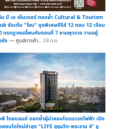
อ็ม บี เค เซ็นเตอร์ ตอกย้ำ Cultural & Tourism
ub จัดเต็ม "โขน" ชุดพิเศษซีรีส์ 12 ตอน 12 เดือน
0 กรกฎาคมนี้พบกับตอนที่ 7 ชามพุวราช วานรผู้
งรัก
— ศูนย์การค้า...
24 ก.ค.
อพี ไทยแลนด์ ตอกย้ำผู้นำคอนโดแนวรถไฟฟ้า เปิด
ัวคอนโดใหม่ล่าสุด "LIFE สุขุมวิท-พระราม 4" ชู