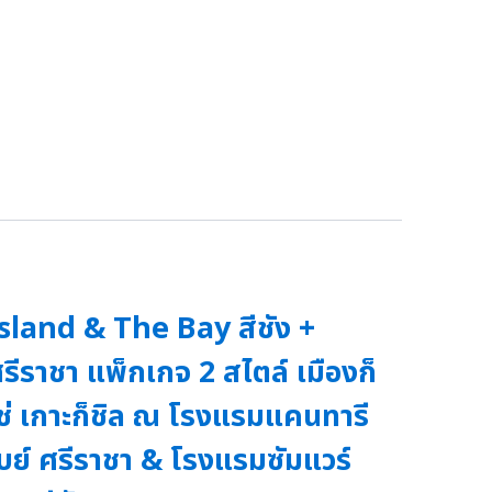
sland & The Bay สีชัง +
รีราชา แพ็กเกจ 2 สไตล์ เมืองก็
ช่ เกาะก็ชิล ณ โรงแรมแคนทารี
บย์ ศรีราชา & โรงแรมซัมแวร์