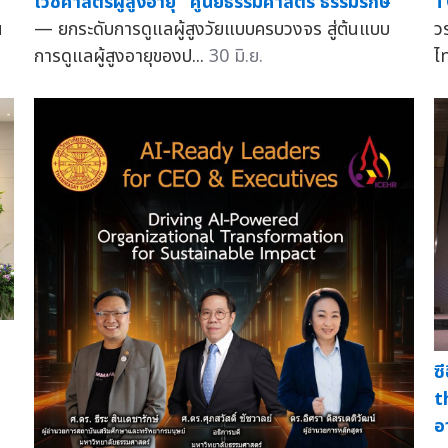
เวชศาสตร์ผู้สูงอายุ" ศูนย์ธรรมศาสตร์ ธรรมรักษ์
T
น
— ยกระดับการดูแลผู้สูงวัยแบบครบวงจร สู่ต้นแบบ
ว
การดูแลผู้สูงอายุของป...
30 มิ.ย.
ไ
ซ
t
อ