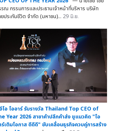
OP CEO OF THE YEAR 2026"
— นายไชย ไชย
รรณ กรรมการและประธานเจ้าหน้าที่บริหาร บริษัท
ทยประกันชีวิต จำกัด (มหาชน)...
29 มิ.ย.
ีอีโอ โออาร์ รับรางวัล Thailand Top CEO of
he Year 2026 สาขาค้าปลีกค้าส่ง ชูแนวคิด "โอ
าร์เติมโอกาส ดีดีดี" ขับเคลื่อนธุรกิจควบคู่การสร้าง