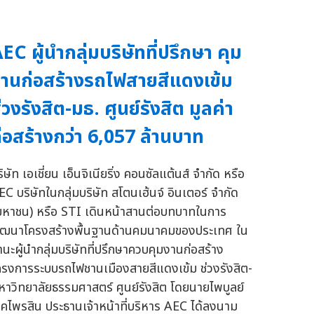
EC ผู้นำกลุ่มบริษัทที่ปรึกษา คุม
านก่อสร้างรถไฟสายสีแดงเข้ม
่วงรังสิต-มธ. ศูนย์รังสิต มูลค่า
่อสร้างกว่า 6,057 ล้านบาท
ิษัท เอเชี่ยน เอ็นจิเนียริ่ง คอนซัลแต้นส์ จำกัด หรือ
EC บริษัทในกลุ่มบริษัท สโตนเฮ้นจ์ อินเตอร์ จำกัด
มหาชน) หรือ STI เดินหน้าสานต่อบทบาทในการ
ัฒนาโครงสร้างพื้นฐานด้านคมนาคมของประเทศ ใน
านะผู้นำกลุ่มบริษัทที่ปรึกษาควบคุมงานก่อสร้าง
ครงการระบบรถไฟชานเมืองสายสีแดงเข้ม ช่วงรังสิต-
หาวิทยาลัยธรรมศาสตร์ ศูนย์รังสิต โดยนายไพบูลย์
ชคไพรสิน ประธานเจ้าหน้าที่บริหาร AEC ได้ลงนาม