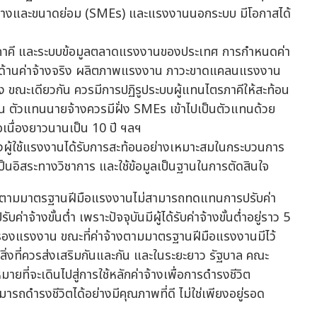
างและขนาดย่อม (SMEs) และแรงงานนอกระบบ มีโอกาสได้
าคี และระบบข้อมูลตลาดแรงงานของประเทศ การกำหนดค่า
้อมูลด้านค่าจ้างจริง ผลิตภาพแรงงาน ภาวะขาดแคลนแรงงาน
 ขณะเดียวกัน ควรมีการปฏิรูประบบผู้แทนไตรภาคีให้สะท้อน
่น ตัวแทนนายจ้างควรมีฝั่ง SMEs เข้าไปเป็นตัวแทนด้วย
อเนื่องยาวนานเป็น 10 ปี ฯลฯ
งผู้ใช้แรงงานได้รับการสะท้อนอย่างเหมาะสมในกระบวนการ
อิสระทางวิชาการ และใช้ข้อมูลเป็นฐานในการตัดสินใจ
จ้างตามมาตรฐานฝีมือแรงงานไม่สามารถทดแทนการปรับค่า
ับค่าจ้างขั้นต่ำ เพราะปัจจุบันมีผู้ได้รับค่าจ้างขั้นต่ำอยู่ราว 5
้มครองแรงงาน ขณะที่ค่าจ้างตามมาตรฐานฝีมือแรงงานมีไว้
นสิ่งที่ควรส่งเสริมกันและกัน และในระยะยาว รัฐบาล คณะ
ายที่จะเดินไปสู่การใช้หลักค่าจ้างเพื่อการดำรงชีวิต
ารถดำรงชีวิตได้อย่างมีคุณภาพที่ดี ไม่ใช่เพียงอยู่รอด