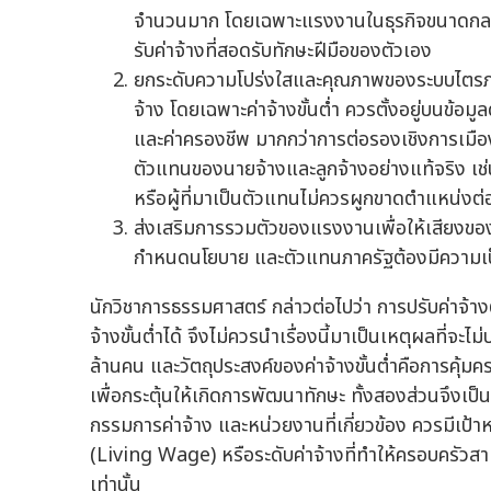
จำนวนมาก โดยเฉพาะแรงงานในธุรกิจขนาดกล
รับค่าจ้างที่สอดรับทักษะฝีมือของตัวเอง
ยกระดับความโปร่งใสและคุณภาพของระบบไตรภ
จ้าง โดยเฉพาะค่าจ้างขั้นต่ำ ควรตั้งอยู่บนข
และค่าครองชีพ มากกว่าการต่อรองเชิงการเมือง
ตัวแทนของนายจ้างและลูกจ้างอย่างแท้จริง เช
หรือผู้ที่มาเป็นตัวแทนไม่ควรผูกขาดตำแหน่งต่
ส่งเสริมการรวมตัวของแรงงานเพื่อให้เสียงขอ
กำหนดนโยบาย และตัวแทนภาครัฐต้องมีความเป็น
นักวิชาการธรรมศาสตร์ กล่าวต่อไปว่า การปรับค่า
จ้างขั้นต่ำได้ จึงไม่ควรนำเรื่องนี้มาเป็นเหตุผลที่จะไม่ปร
ล้านคน และวัตถุประสงค์ของค่าจ้างขั้นต่ำคือการคุ
เพื่อกระตุ้นให้เกิดการพัฒนาทักษะ ทั้งสองส่วนจึงเป็
กรรมการค่าจ้าง และหน่วยงานที่เกี่ยวข้อง ควรมีเป้าหม
(Living Wage) หรือระดับค่าจ้างที่ทำให้ครอบครัวสาม
เท่านั้น