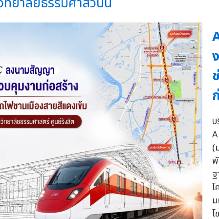
ิทยาลัยธรรมศาสวันนี้
A
ง
ช
ก
บร
A
(
พ
ฐ
โ
ม
โ