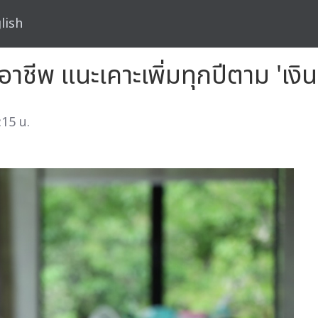
lish
อาชีพ แนะเคาะเพิ่มทุกปีตาม 'เงิน
:15 น.