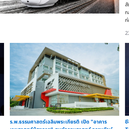
ส
ก
ก
2
ร.พ.ธรรมศาสตร์เฉลิมพระเกียรติ เปิด "อาคาร
ซ