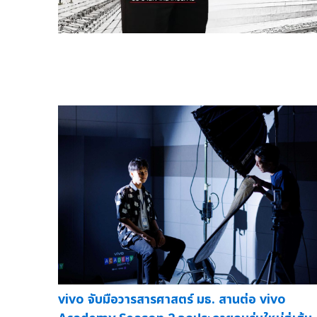
vivo จับมือวารสารศาสตร์ มธ. สานต่อ vivo