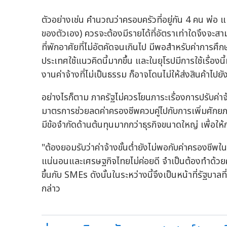
ตัวอย่างเช่น คำนวณว่าครอบครัวที่อยู่กัน 4 คน พ่อ แม
ของตัวเอง) ควรจะต้องมีรายได้ที่อัตราเท่าใดจึงจะส
ที่พักอาศัยที่ไม่อัตคัดจนเกินไป มีพอสำหรับค่าการ
ประเทศใช้แนวคิดนี้มากขึ้น และในยุโรปมีการใช้เรื่อง
งานค่าจ้างที่ไม่เป็นธรรม ก็อาจโดนไม่ให้ส่งสินค้าไปย
อย่างไรก็ตาม ภาครัฐไม่ควรโยนภาระเรื่องการปรับค่
มาตรการช่วยลดค่าครองชีพควบคู่ไปกับการเพิ่มศั
มีข้อจำกัดด้านต้นทุนมากกว่าธุรกิจขนาดใหญ่ เพื่อใ
"ต้องยอมรับว่าค่าจ้างขั้นต่ำยังไม่พอกับค่าครองชีพใ
แน่นอนและเศรษฐกิจไทยไม่ค่อยดี จำเป็นต้องทำด้วย
ขึ้นกับ SMEs ดังนั้นในระหว่างนี้จึงเป็นหน้าที่รัฐบาลที
กล่าว