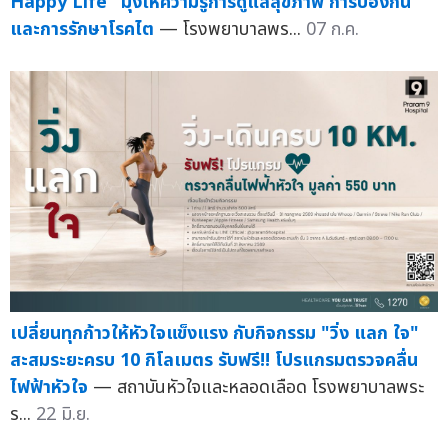
Happy Life" มุ่งให้ความรู้การดูแลสุขภาพ การป้องกัน
และการรักษาโรคไต
— โรงพยาบาลพร...
07 ก.ค.
เปลี่ยนทุกก้าวให้หัวใจแข็งแรง กับกิจกรรม "วิ่ง แลก ใจ"
สะสมระยะครบ 10 กิโลเมตร รับฟรี!! โปรแกรมตรวจคลื่น
ไฟฟ้าหัวใจ
— สถาบันหัวใจและหลอดเลือด โรงพยาบาลพระ
ร...
22 มิ.ย.