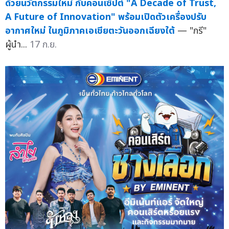
ด้วยนวัตกรรมใหม่ กับคอนเซ็ปต์ "A Decade of Trust,
A Future of Innovation" พร้อมเปิดตัวเครื่องปรับ
อากาศใหม่ ในภูมิภาคเอเชียตะวันออกเฉียงใต้
— "กรี"
ผู้นำ...
17 ก.ย.