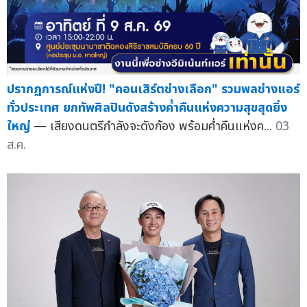
ปรากฏการณ์แห่งปี! "คอนเสิร์ตช่างเลือก" รวมพลช่างแอร์
ทั่วประเทศ ยกทัพศิลปินดังสร้างค่ำคืนแห่งความสุขสุดยิ่ง
ใหญ่
— เสียงดนตรีกำลังจะดังก้อง พร้อมค่ำคืนแห่งค...
03
ส.ค.