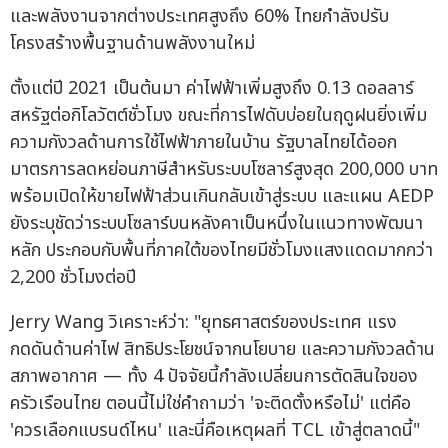
และพลังงานจากต่างประเทศสูงถึง 60% ไทยกำลังปรับ
โครงสร้างพื้นฐานด้านพลังงานใหม่
ตั้งแต่ปี 2021 เป็นต้นมา ค่าไฟฟ้าเพิ่มสูงถึง 0.13 ดอลลาร์
สหรัฐต่อกิโลวัตต์ชั่วโมง ขณะที่การไฟดับบ่อยในฤดูฝนยิ่งเพิ่ม
ความกังวลด้านการใช้ไฟฟ้าภายในบ้าน รัฐบาลไทยได้ออก
มาตรการลดหย่อนภาษีสำหรับระบบโซลาร์สูงสุด 200,000 บาท
พร้อมเปิดให้ขายไฟฟ้าส่วนเกินกลับเข้าสู่ระบบ และแผน AEDP
ยังระบุชัดว่าระบบโซลาร์บนหลังคาเป็นหนึ่งในแนวทางพัฒนา
หลัก ประกอบกับพื้นที่ภาคใต้ของไทยมีชั่วโมงแสงแดดมากกว่า
2,200 ชั่วโมงต่อปี
Jerry Wang วิเคราะห์ว่า: "ยุทธศาสตร์ของประเทศ แรง
กดดันด้านค่าไฟ สิทธิประโยชน์จากนโยบาย และความกังวลด้าน
สภาพอากาศ — ทั้ง 4 ปัจจัยนี้กำลังเปลี่ยนการตัดสินใจของ
ครัวเรือนไทย ตอนนี้ไม่ใช่คำถามว่า 'จะติดตั้งหรือไม่' แต่คือ
'ควรเลือกแบรนด์ไหน' และนี่คือเหตุผลที่ TCL เข้าสู่ตลาดนี้"