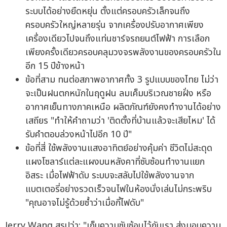
ระบบได้อย่างยืดหยุ่น ตั้งแต่ครอบครัวเล็กจนถึง
ครอบครัวใหญ่หลายรุ่น จากเครื่องปรับอากาศเพียง
เครื่องเดียวไปจนถึงแท่นชาร์จรถยนต์ไฟฟ้า การเลือก
เพียงครั้งเดียวครอบคลุมวงจรพลังงานของครอบครัวใน
อีก 15 ปีข้างหน้า
ข้อที่สาม ทนต่อสภาพอากาศทั้ง 3 รูปแบบของไทย ไม่ว่า
จะเป็นฝนตกหนักในฤดูฝน ลมเค็มบริเวณชายฝั่ง หรือ
อากาศเย็นทางภาคเหนือ ผลิตภัณฑ์ยังคงทำงานได้อย่าง
เสถียร "ทำให้คำถามว่า 'ติดตั้งที่บ้านแล้วจะเสียไหม' ได้
รับคำตอบล่วงหน้าไปอีก 10 ปี"
ข้อที่สี่ ใช้พลังงานแสงอาทิตย์อย่างคุ้มค่า ชีวิตไม่สะดุด
แผงโซลาร์แต่ละแผงบนหลังคาที่ซับซ้อนทำงานแยก
อิสระ เมื่อไฟฟ้าดับ ระบบจะสลับไปใช้พลังงานจาก
แบตเตอรี่อย่างรวดเร็วจนไฟในห้องนั่งเล่นไม่กระพริบ
"คุณอาจไม่รู้ด้วยซ้ำว่าเมื่อกี้ไฟดับ"
Jerry Wang สรุปว่า: "เก็บความซับซ้อนไว้กับเรา ส่งมอบความ