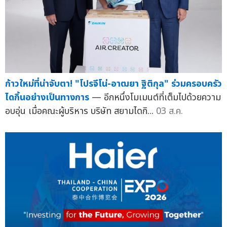
ก้าวใหม่ที่น่าจับตา! "โปรจีโน่-อาฒยา ฐิติกุล" ร่วมครอบครัว
ไดกิ้นอย่างเป็นทางการ
— อีกหนึ่งโมเมนต์ที่เต็มไปด้วยความ
อบอุ่น เมื่อคณะผู้บริหาร บริษัท สยามไดกิ...
03 ส.ค.