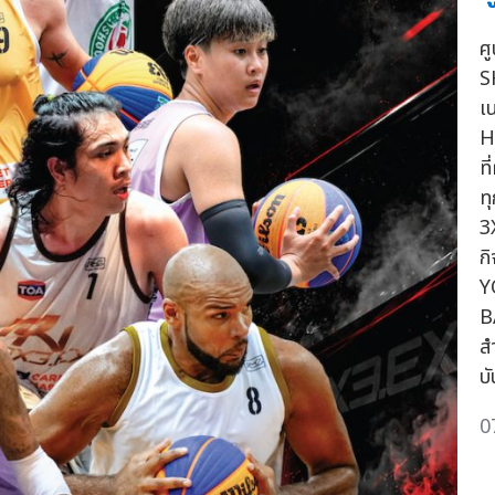
ศ
S
เ
H
ท
ท
3
ก
Y
B
ส
บ
0