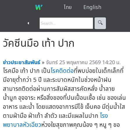
ไทย
English
◐
🔍︎
วัคซีนมือ เท้า ปาก
ข่าวประชาสัมพันธ์
»
จันทร์ 25 พฤษภาคม 2569 14:20 น.
โรคมือ เท้า ปาก เป็น
โรคติดต่อ
ที่พบบ่อยในเด็กเล็กที่
มีอายุต่ำกว่า 5 ปี และระบาดหนักในช่วงหน้าฝน
สามารถติดต่อผ่านการสัมผัสสารคัดหลั่ง น้ำลาย
น้ำมูก อุจจาระ หรือสิ่งของที่ปนเปื้อนเชื้อ เช่น ของเล่น
อาหาร และน้ำ โดยแสดงอาการมีไข้ เจ็บคอ มีตุ่มน้ำใส
ตามฝ่ามือ ฝ่าเท้า ลำตัว และมีแผลในปาก
โรง
พยาบาลหัวเฉียว
ห่วงใยสุขภาพคุณน้อง ๆ หนู ๆ ขอ