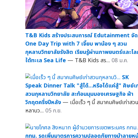
T&B Kids สร้างประสบการณ์ Edutainment จัด
One Day Trip with 7 เจี๊ยบ พาน้อง ๆ สวน
กุหลาบวิทยาลัยรังสิต เรียนรู้ผ่านภาพยนตร์และโล
ใต้ทะเล Sea Life
— T&B Kids สร...
08 ม.ค.
SK
Speak Dinner Talk "สู้ได้…หรือได้แค่สู้" ศิษย์เก
สวนกุหลาบวิทยาลัย สะท้อนมุมมองเศรษฐกิจ ฝ่า
วิกฤตครึ่งปีหลัง
— เมื่อเร็ว ๆ นี้ สมาคมศิษย์เก่าสวน
หลาบว...
05 ก.ย.
กทม. รุดเพิ่มมาตรการความปลอดภัยทางม้าลายหน