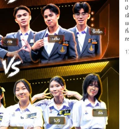
ก
น
เ
แ
ท
ภ
1