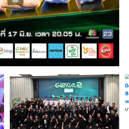
ป
B
แ
บ