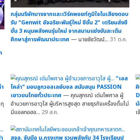
กลุ่มบริษัทบางจากและเวิร์คพอยท์ภูมิใจในเสียงตอบ
รับ "Genwit อัจฉริยะพันธุ์ใหม่ ซีซั่น 2" เตรียมส่งซี
ซั่น 3 หนุนพลังคนรุ่นใหม่ จากสนามแข่งขันสะเต็ม
ศึกษาสู่การพัฒนาประเทศ
— นายชัยวัฒน์...
31 ต.ค.
ก
"เอส
่า
โคล่า" มอบลูกวอลเลย์บอล สนับสนุน PASSION
ศ
เยาวชนไทยทั่วประเทศ
— คุณสุภรณ์ เด่นไพศาล ผู้
D
กุ
อำนวยการอาวุโส ผู้บริหารสูงสุด สายธุรกิจเครื่องดื่มไม่
น
มีแอลกอฮอ...
29 ส.ค.
เจ
้า
สจล. จับมือ ม.กรุงเทพ รวมพลังกับ 34 โรงเรียนปู