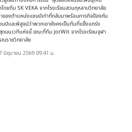
้าวสู่เส้นทางแห่งการเป็น "สุดยอดอัจฉริยะพันธุ์ใหม่"
ำโดยทีม SK VEKA จากโรงเรียนสวนกุหลาบวิทยาลัย
จ้าของตำแหน่งแชมป์เก่าที่กลับมาพร้อมภารกิจป้องกัน
ชมป์และพิสูจน์ว่าพวกเขายังคงเป็นทีมที่แข็งแกร่ง
ี่สุดบนเวทีแห่งนี้ ขณะที่ทีม JorWit จากโรงเรียนจุฬา
รณราชวิทยาลัย
7 มิถุนายน 2569 09:41 น.