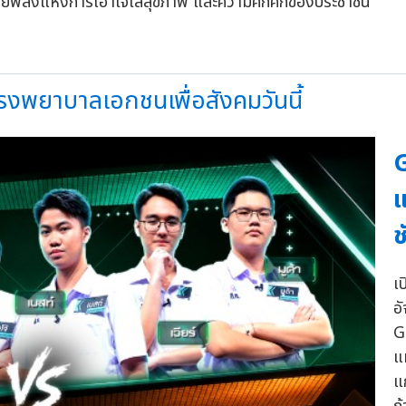
ด้วยพลังแห่งการเอาใจใส่สุขภาพ และความคึกคักของประชาชน
รงพยาบาลเอกชนเพื่อสังคมวันนี้
G
แ
ช
เ
อ
Gr
แ
แ