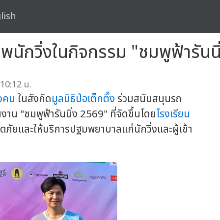
lish
าพนักวิ่งในกิจกรรม "ชมพูฟ้ารันน
10:12 น.
ังคม
ในสังกัด
มูลนิธิป่อเต็กตึ๊ง
ร่วมสนับสนุนรถ
 "ชมพูฟ้ารันนิ่ง 2569" ที่จัดขึ้นโดย
โรงเรียน
ัยและให้บริการปฐมพยาบาลแก่นักวิ่งและผู้เข้า