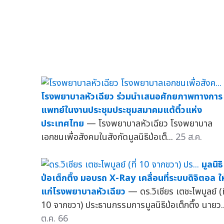
โรงพยาบาลหัวเฉียว ร่วมนำเสนอศักยภาพทางการ
แพทย์ในงานประชุมประชุมสมาคมแต้ติ๋วแห่ง
ประเทศไทย
— โรงพยาบาลหัวเฉียว โรงพยาบาล
เอกชนเพื่อสังคมในสังกัดมูลนิธิป่อเต็...
25 ส.ค.
มูลนิธิ
ป่อเต็กตึ๊ง มอบรถ X-Ray เคลื่อนที่ระบบดิจิตอล ให
แก่โรงพยาบาลหัวเฉียว
— ดร.วิเชียร เตชะไพบูลย์ (ท
10 จากขวา) ประธานกรรมการมูลนิธิป่อเต็กตึ๊ง นายว..
ต.ค. 66