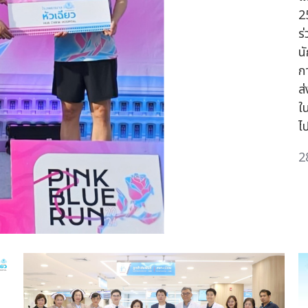
2
ร
น
ก
ส
ใ
ไ
2