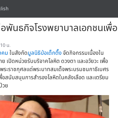
lish
นต่อพันธกิจโรงพยาบาลเอกชนเพื่
10 น.
ังคม
ในสังกัด
มูลนิธิป่อเต็กตึ๊ง
จัดกิจกรรมเนื่องใน
ย เปิดหน่วยรับบริจาคโลหิต ดวงตา และอวัยวะ เพื่อ
นพระราชกุศลแด่พระบาทสมเด็จพระบรมชนกาธิเบศร
่อสนับสนุนการสำรองโลหิตในคลังเลือด และเตรียม
ป่วย