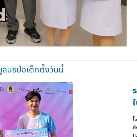
ิธิป่อเต็กตึ๊งวันนี้
ร
ใ
โ
ส
แ