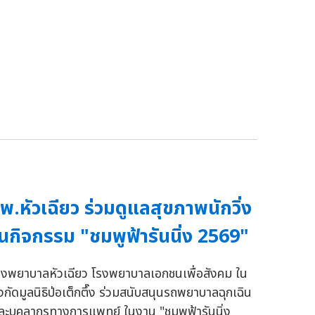
พ.หัวเฉียว ร่วมดูแลสุขภาพนักวิ่ง
นกิจกรรม "ชมพูฟ้ารันนิ่ง 2569"
รงพยาบาลหัวเฉียว โรงพยาบาลเอกชนเพื่อสังคม ใน
ังกัดมูลนิธิป่อเต็กตึ๊ง ร่วมสนับสนุนรถพยาบาลฉุกเฉิน
ละบุคลากรทางการแพทย์ ในงาน "ชมพูฟ้ารันนิ่ง