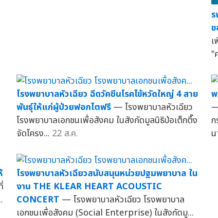
ร
ข
เ
"
โรงพยาบาลหัวเฉียว ฉีดวัคซีนโรคไข้หวัดใหญ่ 4 สาย
พ
พันธุ์ให้แก่ผู้ป่วยฟอกไตฟรี
— โรงพยาบาลหัวเฉียว
—
โรงพยาบาลเอกชนเพื่อสังคม ในสังกัดมูลนิธิป่อเต็กตึ๊ง
ก
จัดโครง...
22 ส.ค.
น
้
โรงพยาบาลหัวเฉียวสนับสนุนหน่วยปฐมพยาบาล ใน
ี่
งาน THE KLEAR HEART ACOUSTIC
.
CONCERT
— โรงพยาบาลหัวเฉียว โรงพยาบาล
เอกชนเพื่อสังคม (Social Enterprise) ในสังกัดมู...