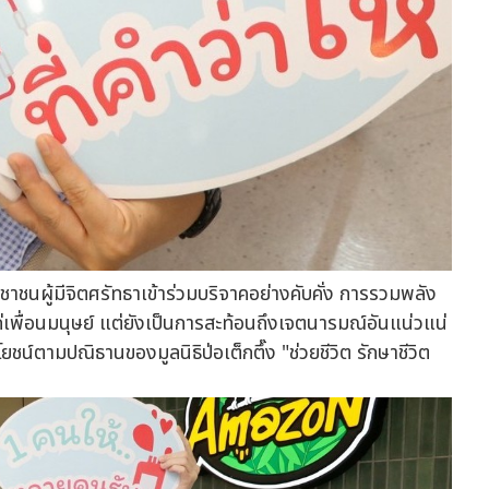
ชนผู้มีจิตศรัทธาเข้าร่วมบริจาคอย่างคับคั่ง การรวมพลัง
้แก่เพื่อนมนุษย์ แต่ยังเป็นการสะท้อนถึงเจตนารมณ์อันแน่วแน่
ตามปณิธานของมูลนิธิป่อเต็กตึ๊ง "ช่วยชีวิต รักษาชีวิต