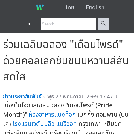
ไทย
English
◐
🔍︎
ร่วมเฉลิมฉลอง "เดือนไพรด์"
ด้วยคอลเลกชันขนมหวานสีสัน
สดใส
ข่าวประชาสัมพันธ์
»
พุธ 27 พฤษภาคม 2569 17:47 น.
เนื่องในโอกาสเฉลิมฉลอง "เดือนไพรด์ (Pride
Month)"
ห้องอาหารแบงค็อก
เบกกิ้ง คอมพานี (บีบี
โค)
โรงแรมเจดับบลิว แมริออท
กรุงเทพฯ หยิบยก
แต่ละสีบนธงไพรด์มาร้อยเรียงเป็นคอลเลกชันขนม