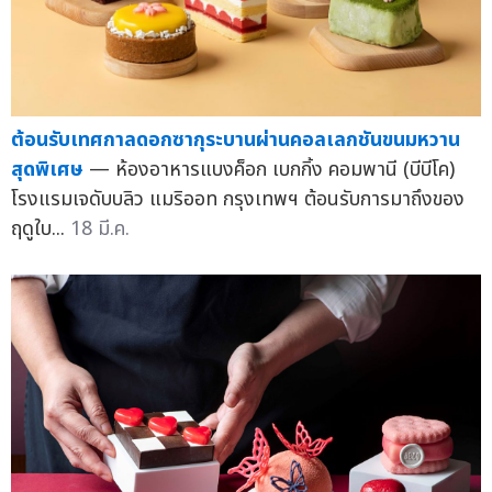
ต้อนรับเทศกาลดอกซากุระบานผ่านคอลเลกชันขนมหวาน
สุดพิเศษ
— ห้องอาหารแบงค็อก เบกกิ้ง คอมพานี (บีบีโค)
โรงแรมเจดับบลิว แมริออท กรุงเทพฯ ต้อนรับการมาถึงของ
ฤดูใบ...
18 มี.ค.