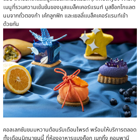
เมนูที่รวมความเข้มข้นของมูสแบล็คเคอร์แรนท์ มูสช็อกโกแลต
นมจากถั่วตองก้า เค้กลูกฟิก และเยลลี่แบล็คเคอร์แรนท์เข้า
ด้วยกัน
คอลเลกชันขนมหวานต้อนรับเดือนไพรด์ พร้อมให้บริการตลอด
ทั้งเดือนมิถุนายนนี้ ที่ห้องอาหารแบงค็อก เบกกิ้ง คอมพานี