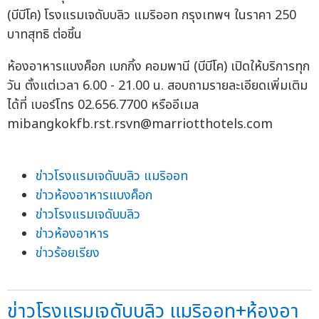
(บีบีโค) โรงแรมเจดับบลิว แมริออท กรุงเทพฯ ในราคา 250
บาทสุทธิ ต่อชิ้น
ห้องอาหารแบงค็อก เบกกิ้ง คอมพานี (บีบีโค) เปิดให้บริการทุก
วัน ตั้งแต่เวลา 6.00 - 21.00 น. สอบถามรายละเอียดเพิ่มเติม
ได้ที่ เบอร์โทร 02.656.7700 หรืออีเมล
mibangkokfb.rst.rsvn@marriotthotels.com
ข่าวโรงแรมเจดับบลิว แมริออท
ข่าวห้องอาหารแบงค็อก
ข่าวโรงแรมเจดับบลิว
ข่าวห้องอาหาร
ข่าวร้อยเรียง
ข่าวโรงแรมเจดับบลิว แมริออท+ห้องอา