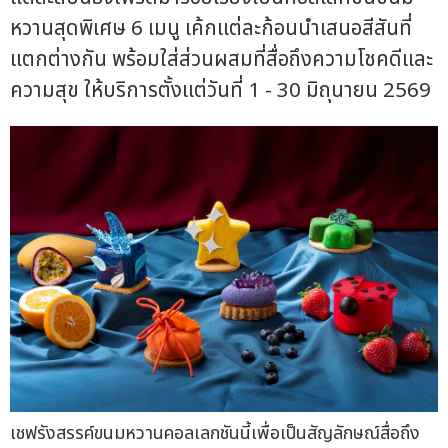
หวานสุดพิเศษ 6 เมนู เค้กแต่ละก้อนนำเสนอสีสันที่
แตกต่างกัน พร้อมใส่ส่วนผสมที่สื่อถึงความโชคดีและ
ความสุข ให้บริการตั้งแต่วันที่ 1 - 30 มิถุนายน 2569
เชฟรังสรรค์ขนมหวานคอลเลกชันนี้เพื่อเป็นสัญลักษณ์สื่อถึง