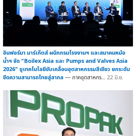
อินฟอร์มา มาร์เก็ตส์ ผนึกกรมโรงงานฯ และสมาคมหม้อ
น้ำฯ จัด "Boilex Asia และ Pumps and Valves Asia
2026" ชูเทคโนโลยีขับเคลื่อนอุตสาหกรรมสีเขียว ยกระดับ
ขีดความสามารถไทยสู่สากล
— ภาคอุตสาหกร...
22 มิ.ย.