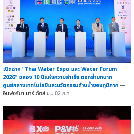
เปิดฉาก "Thai Water Expo และ Water Forum
2026" ฉลอง 10 ปีแห่งความสำเร็จ ตอกย้ำบทบาท
ศูนย์กลางเทคโนโลยีและนวัตกรรมด้านน้ำของภูมิภาค
—
อินฟอร์มา มาร์เก็ตส์ ป...
02 ก.ค.