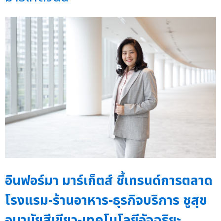
อินฟอร์มา มาร์เก็ตส์ ชี้เทรนด์การตลาด
โรงแรม-ร้านอาหาร-ธุรกิจบริการ ชูสุข
อนามัยสีเขียว-เทคโนโลยีอัจฉริยะ