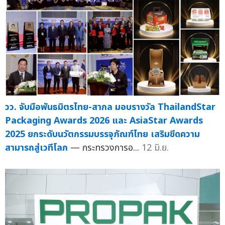
วว. จับมือพันธมิตรไทย-สากล มอบรางวัล ThailandStar
Packaging Awards 2026 และ AsiaStar Awards
2025 ยกระดับนวัตกรรมบรรจุภัณฑ์ไทย เสริมขีดความ
สามารถสู่เวทีโลก
— กระทรวงการอ...
12 มิ.ย.