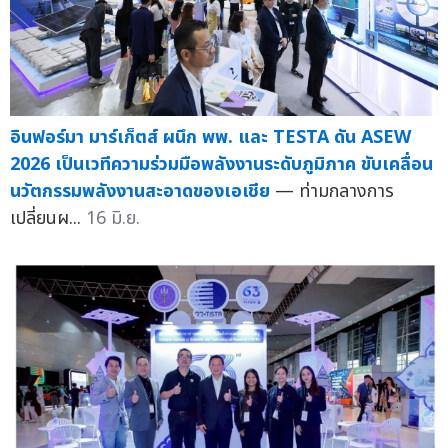
อินฟอร์มา มาร์เก็ตส์ ผนึก พพ. และ TESTA ดัน ASEW
2026 เป็นเวทีความร่วมมือพลังงานระดับภูมิภาค ขับเคลื่อน
นวัตกรรมพลังงานสะอาดของเอเชีย
— ท่ามกลางการ
เปลี่ยนผ...
16 มิ.ย.