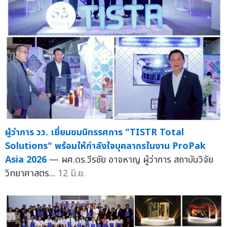
ผู้ว่าการ วว. เยี่ยมชมนิทรรศการ "TISTR Total
Solutions" พร้อมให้กำลังใจบุคลากรในงาน ProPak
Asia 2026
— ผศ.ดร.วีรชัย อาจหาญ ผู้ว่าการ สถาบันวิจัย
วิทยาศาสตร...
12 มิ.ย.