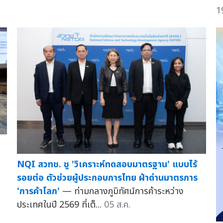
1
NQI สวทช. ชู 'วิเคราะห์ทดสอบมาตรฐาน' แบบไร้
รอยต่อ ตัวช่วยผู้ประกอบการไทย ฝ่าด่านมาตรการ
'การค้าโลก'
— ท่ามกลางภูมิทัศน์การค้าระหว่าง
ประเทศในปี 2569 ที่เต็...
05 ส.ค.