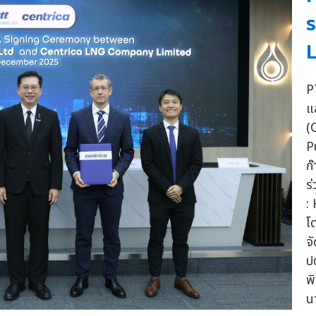
ร
L
P
แ
(
P
ก
ร
:
โ
จ
ป
พ
น