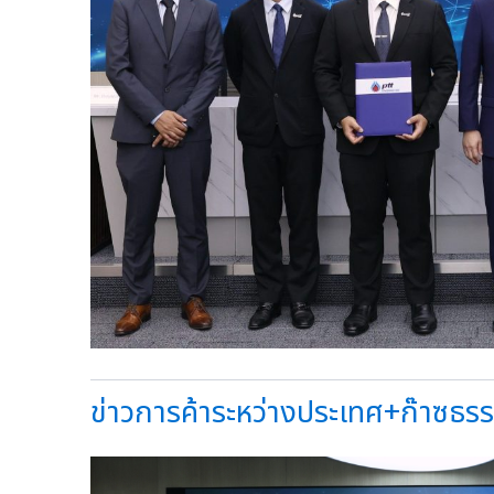
ข่าวการค้าระหว่างประเทศ+ก๊าซธรรม