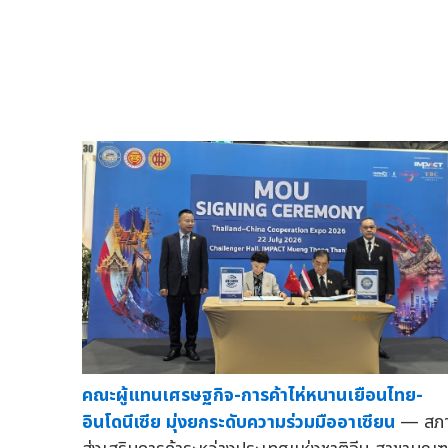
คณะผู้แทนเศรษฐกิจ-การค้าไห่หนานเยือนไทย-
อินโดนีเซีย มุ่งยกระดับความร่วมมืออาเซียน
— สภ