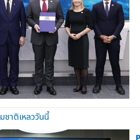
ชาติเหลววันนี้
P