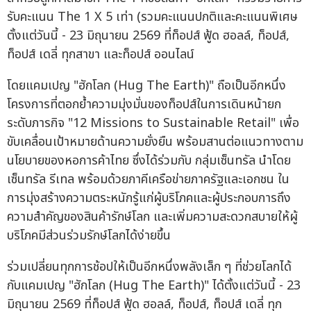
รับคะแนน The 1 X 5 เท่า (รวมคะแนนปกติและคะแนนพิเศษ
ตั้งแต่วันนี้ - 23 มิถุนายน 2569 ที่ท็อปส์ ฟู้ด ฮอลล์, ท็อปส์,
ท็อปส์ เดลี่ ทุกสาขา และท็อปส์ ออนไลน์
โดยแคมเปญ "ฮักโลก (Hug The Earth)" ถือเป็นอีกหนึ่ง
โครงการที่ตอกย้ำความมุ่งมั่นของท็อปส์ในการเดินหน้ายก
ระดับภารกิจ "12 Missions to Sustainable Retail" เพื่อ
ขับเคลื่อนเป้าหมายด้านความยั่งยืน พร้อมสานต่อแนวทางตาม
นโยบายของหอการค้าไทย ซึ่งได้ร่วมกับ กลุ่มเซ็นทรัล นำโดย
เซ็นทรัล รีเทล พร้อมด้วยภาคีเครือข่ายภาครัฐและเอกชน ใน
การมุ่งสร้างความตระหนักรู้แก่ผู้บริโภคและผู้ประกอบการถึง
ความสำคัญของสินค้ารักษ์โลก และเพิ่มความสะดวกสบายให้ผู้
บริโภคมีส่วนร่วมรักษ์โลกได้ง่ายขึ้น
ร่วมเปลี่ยนทุกการช้อปให้เป็นอีกหนึ่งพลังเล็ก ๆ ที่ช่วยโลกได้
กับแคมเปญ "ฮักโลก (Hug The Earth)" ได้ตั้งแต่วันนี้ - 23
มิถุนายน 2569 ที่ท็อปส์ ฟู้ด ฮอลล์, ท็อปส์, ท็อปส์ เดลี่ ทุก