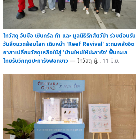
ไทวัสดุ จับมือ เซ็นทรัล ทำ และ มูลนิธิรักสัตว์ป่า ร่วมต้อนรับ
วันสิ่งแวดล้อมโลก เดินหน้า 'Reef Revival' ระดมพลังจิต
อาสาเปลี่ยนวัสดุเหลือใช้สู่ 'บ้านใหม่ให้ปะการัง' ฟื้นทะเล
ไทยรับวิกฤตปะการังฟอกขาว
— ไทวัสดุ ผู้...
11 มิ.ย.