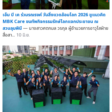
เอ็ม บี เค ร่วมรณรงค์ วันสิ่งแวดล้อมโลก 2026 ชูแนวคิด
MBK Care ขนทัพกิจกรรมรักษ์โลกแจกประชาชน ณ
สวนลุมพินี
— นางสาวศตกมล วรกุล ผู้อำนวยการอาวุโสฝ่าย
สื่อสา...
10 มิ.ย.