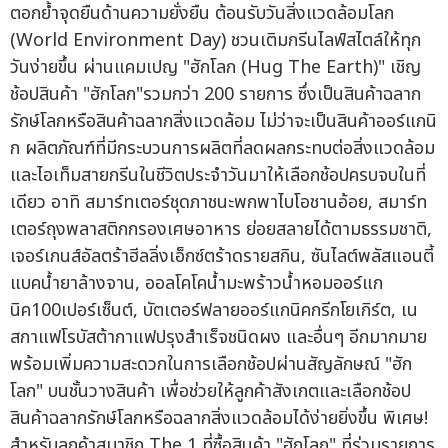
ตอกย้ำจุดยืนด้านความยั่งยืน ต้อนรับวันสิ่งแวดล้อมโลก
(World Environment Day) ชวนเติมกรีนไลฟ์สไตล์ให้ทุก
วันง่ายขึ้น ผ่านแคมเปญ "ฮักโลก (Hug The Earth)" เชิญ
ช้อปสินค้า "ฮักโลก"รวมกว่า 200 รายการ ซึ่งเป็นสินค้าฉลาก
รักษ์โลกหรือสินค้าฉลากสิ่งแวดล้อม ไม่ว่าจะเป็นสินค้าออร์แกนิ
ก ผลิตภัณฑ์ที่มีกระบวนการผลิตที่ลดผลกระทบต่อสิ่งแวดล้อม
และไอเท็มสายกรีนในชีวิตประจำวันมาให้เลือกช้อปครบจบในที่
เดียว อาทิ สมาร์ทเตอร์ชุดภาชนะพกพาไบโอชานอ้อย, สมาร์ท
เตอร์ถุงพลาสติกกรองเศษอาหาร ย่อยสลายได้ตามธรรมชาติ,
เจอร์เกนส์อัลตร้าฮีลลิ่งเอ็กซ์ตร้าดรายสกิน, ซันไลต์พลัสแอนตี้
แบคน้ำยาล้างจาน, ออลโคโคน้ำมะพร้าวน้ำหอมออร์แก
นิค100เปอร์เซ็นต์, บัตเตอร์ฟลายออร์แกนิคกรีกโยเกิร์ต, เน
สกาแฟโรบัสต้ากาแฟปรุงสำเร็จชนิดผง และอื่นๆ อีกมากมาย
พร้อมเพิ่มความสะดวกในการเลือกช้อปผ่านสัญลักษณ์ "ฮัก
โลก" บนชั้นวางสินค้า เพื่อช่วยให้ลูกค้าสังเกตและเลือกช้อป
สินค้าฉลากรักษ์โลกหรือฉลากสิ่งแวดล้อมได้ง่ายยิ่งขึ้น พิเศษ!
สำหรับลูกค้าสมาชิก The 1 ที่ซื้อสินค้า "ฮักโลก" ที่ร่วมรายการ