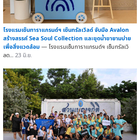
โรงแรมเซ็นทาราแกรนด์ฯ เซ็นทรัลเวิลด์ จับมือ Avalon
สร้างสรรค์ Sea Soul Collection และชุดน้ำชายามบ่าย
เพื่อสิ่งแวดล้อม
— โรงแรมเซ็นทาราแกรนด์ฯ เซ็นทรัลเวิ
ลด...
23 มิ.ย.