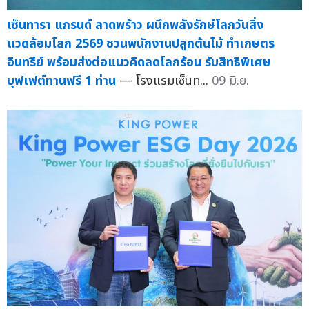
เซ็นทารา แกรนด์ ลาดพร้าว ผนึกพลังรักษ์โลกวันสิ่ง
แวดล้อมโลก 2569 ชวนพนักงานปลูกต้นไม้ ทำเกษตร
อินทรีย์ พร้อมส่งต่อแนวคิดลดโลกร้อน รับสิทธิพิเศษ
บุฟเฟต์ทานฟรี 1 ท่าน
— โรงแรมเซ็นท...
09 มิ.ย.