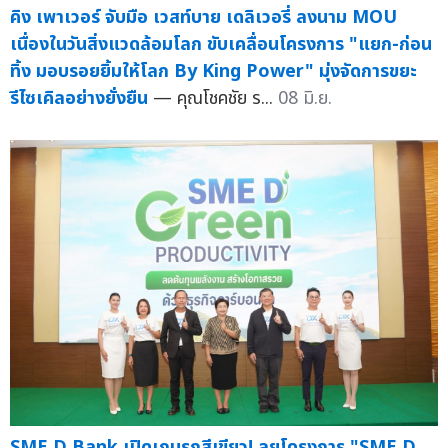
คิง เพาเวอร์ จับมือ เวสท์บาย เดลิเวอรี่ ลงนาม MOU
เนื่องในวันสิ่งแวดล้อมโลก ขับเคลื่อนโครงการ "แยก-ก่อน
ทิ้ง มอบรอยยิ้มให้โลก By King Power" มุ่งจัดการขยะ
รีไซเคิลอย่างยั่งยืน
— คุณโชคชัย ร...
08 มิ.ย.
SME D Bank เปิดเกมรุกสีเขียว! ลุยโครงการ "SME D