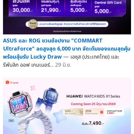
ASUS และ ROG ชวนช้อปงาน "COMMART
UltraForce" ลดสูงสุด 6,000 บาท จัดเต็มของแถมสุดคุ้ม
พร้อมลุ้นรับ Lucky Draw
— เอซุส (ประเทศไทย) และ
รีพับลิก ออฟ เกมเมอร์...
29 มิ.ย.