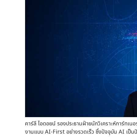
คาร์ลี ไอดอยน์ รองประธานฝ่ายนักวิเคราะห์การ์ทเนอร
งานแบบ AI-First อย่างรวดเร็ว ซึ่งปัจจุบัน AI เป็