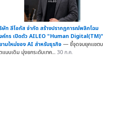
ริษัท ลีโอกัส จำกัด สร้างปรากฏการณ์พลิกโฉม
งค์กร เปิดตัว AILEO "Human Digital(TM)"
ิยามใหม่ของ AI สำหรับธุรกิจ
— ชี้จุดจบยุคแชตบ
ตแบบเดิม มุ่งยกระดับเทค...
30 ก.ค.