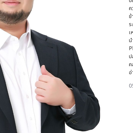
ปั
ค
ข
ร
เ
น
P
ป
ค
อ
0