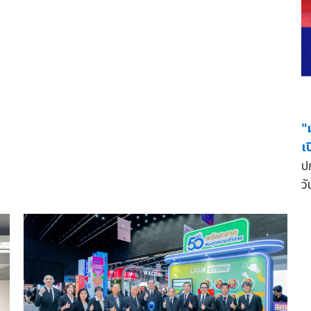
"
เ
ป
วั