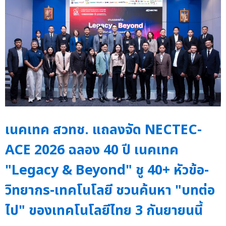
เนคเทค สวทช. แถลงจัด NECTEC-
ACE 2026 ฉลอง 40 ปี เนคเทค
"Legacy & Beyond" ชู 40+ หัวข้อ-
วิทยากร-เทคโนโลยี ชวนค้นหา "บทต่อ
ไป" ของเทคโนโลยีไทย 3 กันยายนนี้