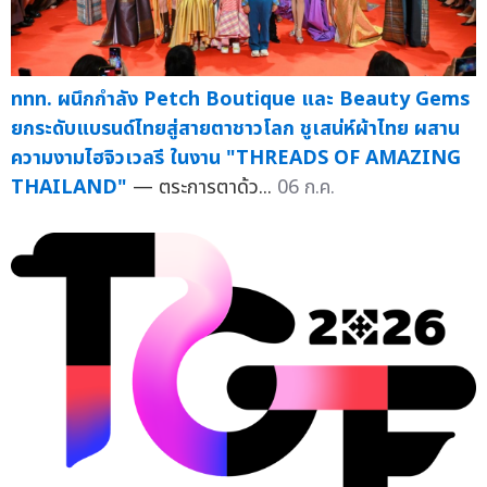
ททท. ผนึกกำลัง Petch Boutique และ Beauty Gems
ยกระดับแบรนด์ไทยสู่สายตาชาวโลก ชูเสน่ห์ผ้าไทย ผสาน
ความงามไฮจิวเวลรี ในงาน "THREADS OF AMAZING
THAILAND"
— ตระการตาด้ว...
06 ก.ค.