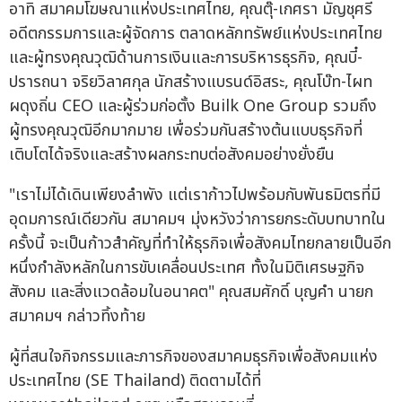
อาทิ สมาคมโฆษณาแห่งประเทศไทย, คุณตุ๊-เกศรา มัญชุศรี
อดีตกรรมการและผู้จัดการ ตลาดหลักทรัพย์แห่งประเทศไทย
และผู้ทรงคุณวุฒิด้านการเงินและการบริหารธุรกิจ, คุณบี๋-
ปรารถนา จริยวิลาศกุล นักสร้างแบรนด์อิสระ, คุณโบ๊ท-ไผท
ผดุงถิ่น CEO และผู้ร่วมก่อตั้ง Builk One Group รวมถึง
ผู้ทรงคุณวุฒิอีกมากมาย เพื่อร่วมกันสร้างต้นแบบธุรกิจที่
เติบโตได้จริงและสร้างผลกระทบต่อสังคมอย่างยั่งยืน
"เราไม่ได้เดินเพียงลำพัง แต่เราก้าวไปพร้อมกับพันธมิตรที่มี
อุดมการณ์เดียวกัน สมาคมฯ มุ่งหวังว่าการยกระดับบทบาทใน
ครั้งนี้ จะเป็นก้าวสำคัญที่ทำให้ธุรกิจเพื่อสังคมไทยกลายเป็นอีก
หนึ่งกำลังหลักในการขับเคลื่อนประเทศ ทั้งในมิติเศรษฐกิจ
สังคม และสิ่งแวดล้อมในอนาคต" คุณสมศักดิ์ บุญคำ นายก
สมาคมฯ กล่าวทิ้งท้าย
ผู้ที่สนใจกิจกรรมและภารกิจของสมาคมธุรกิจเพื่อสังคมแห่ง
ประเทศไทย (SE Thailand) ติดตามได้ที่