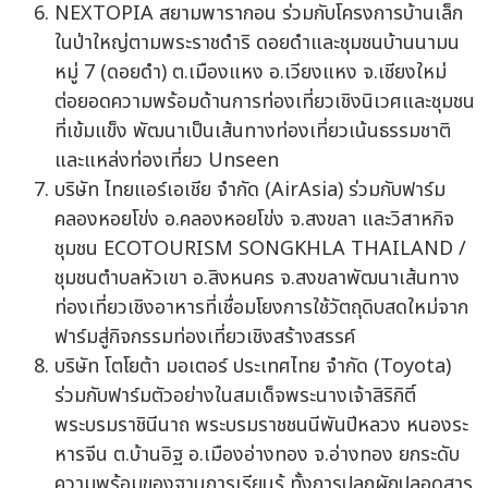
NEXTOPIA สยามพารากอน ร่วมกับโครงการบ้านเล็ก
ในป่าใหญ่ตามพระราชดำริ ดอยดำและชุมชนบ้านนามน
หมู่ 7 (ดอยดำ) ต.เมืองแหง อ.เวียงแหง จ.เชียงใหม่
ต่อยอดความพร้อมด้านการท่องเที่ยวเชิงนิเวศและชุมชน
ที่เข้มแข็ง พัฒนาเป็นเส้นทางท่องเที่ยวเน้นธรรมชาติ
และแหล่งท่องเที่ยว Unseen
บริษัท ไทยแอร์เอเชีย จำกัด (AirAsia) ร่วมกับฟาร์ม
คลองหอยโข่ง อ.คลองหอยโข่ง จ.สงขลา และวิสาหกิจ
ชุมชน ECOTOURISM SONGKHLA THAILAND /
ชุมชนตำบลหัวเขา อ.สิงหนคร จ.สงขลาพัฒนาเส้นทาง
ท่องเที่ยวเชิงอาหารที่เชื่อมโยงการใช้วัตถุดิบสดใหม่จาก
ฟาร์มสู่กิจกรรมท่องเที่ยวเชิงสร้างสรรค์
บริษัท โตโยต้า มอเตอร์ ประเทศไทย จำกัด (Toyota)
ร่วมกับฟาร์มตัวอย่างในสมเด็จพระนางเจ้าสิริกิติ์
พระบรมราชินีนาถ พระบรมราชชนนีพันปีหลวง หนองระ
หารจีน ต.บ้านอิฐ อ.เมืองอ่างทอง จ.อ่างทอง ยกระดับ
ความพร้อมของฐานการเรียนรู้ ทั้งการปลูกผักปลอดสาร