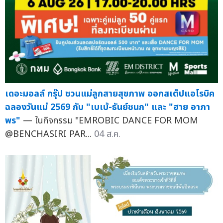
เดอะมอลล์ กรุ๊ป ชวนแม่ลูกสายสุขภาพ ออกสเต็ปแอโรบิค
ฉลองวันแม่ 2569 กับ "เบเบ้-ธันย์ชนก" และ "ฮาย อาภา
พร"
— ในกิจกรรม "EMROBIC DANCE FOR MOM
@BENCHASIRI PAR...
04 ส.ค.