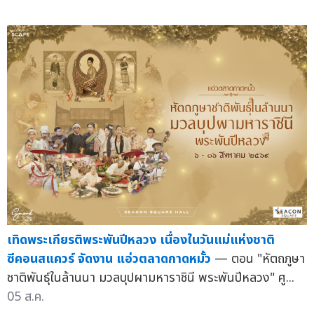
เทิดพระเกียรติพระพันปีหลวง เนื่องในวันแม่แห่งชาติ
ซีคอนสแควร์ จัดงาน แอ่วตลาดกาดหมั้ว
— ตอน "หัตถภูษา
ชาติพันธุ์ในล้านนา มวลบุปผามหาราชินี พระพันปีหลวง" ศู...
05 ส.ค.