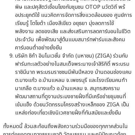
พิษ และปศุสัตว์เชื่อมโยงกับชุมชน OTOP นวัตวิถี พร้
อประยุกต์ใช้ แนวคิดการจัดการสิ่งแวดล้อมของ ศูนย์การ
เรียนรู้ โตโยต้า เมืองสีเขียว อยุธยา มุ่งลดการใช้
พลังงาน ลดของเสีย และส่งเสริมการลดคาร์บอนในชีวิต
ประจำวัน เพื่อพัฒนาสู่ต้นแบบสมาร์ทฟาร์มและสังคม
คาร์บอนต่ำอย่างยั่งยืน
บริษัท ซิก้า อินโนเวชั่น จำกัด (มหาชน) (ZIGA) ร่วมกับ
ฟาร์มทะเลตัวอย่างในสมเด็จพระนางเจ้าสิริกิติ์ พระบรม
ราชินีนาถ พระบรมราชชนนีพันปีหลวง บ้านดอนช่องแคบ
ต.บางแก้ว อ.บ้านแหลม จ.เพชรบุรี และโรงเรียนคนทำ
นาเกลือ ต.บางแก้ว อ.บ้านแหลม จ. สมุทรสงคราม
พัฒนาสถานที่ดูงานประมงชายฝั่งที่มีเครือข่ายชุมชนที่
เข้มแข็ง ด้วยนวัตกรรมโครงสร้างเหล็กของ ZIGA เป็น
แหล่งท่องเที่ยวเชิงนิเวศชายฝั่งที่ทันสมัยและยั่งยืน
ทั้งหมดนี้ ล้วนสะท้อนถึงพลังความร่วมมือของทุกภาคส่วนใน
การต่อยอดทุนทางธรรมชาติ วัฒนธรรม และภูมิปัญญาท้อง