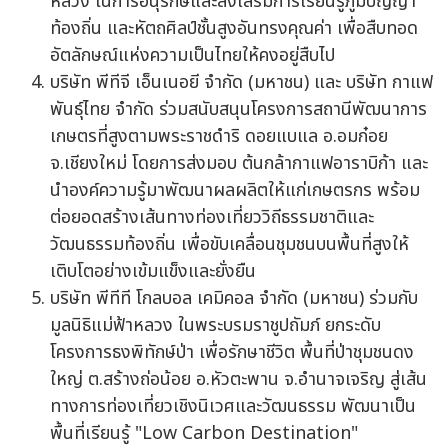
หลวง ในการอนุรักษ์และส่งเสริมการเรียนรู้ภูมิปัญญา
ท้องถิ่น และหัตถศิลป์ชั้นสูงอันทรงคุณค่า เพื่อสืบทอด
อัตลักษณ์แห่งความเป็นไทยให้คงอยู่สืบไป
บริษัท พีทีจี เอ็นเนอยี จำกัด (มหาชน) และ บริษัท กาแฟ
พันธุ์ไทย จำกัด ร่วมสนับสนุนโครงการสถานีพัฒนาการ
เกษตรที่สูงตามพระราชดำริ ดอยแบแล อ.อมก๋อย
จ.เชียงใหม่ โดยการส่งมอบ ต้นกล้ากาแฟอาราบิก้า และ
นำองค์ความรู้มาพัฒนาผลผลิตให้แก่เกษตรกร พร้อม
ต่อยอดสร้างเส้นทางท่องเที่ยววิถีธรรมชาติและ
วัฒนธรรมท้องถิ่น เพื่อขับเคลื่อนชุมชนบนพื้นที่สูงให้
เติบโตอย่างเข้มแข็งและยั่งยืน
บริษัท พีทีที โกลบอล เคมิคอล จำกัด (มหาชน) ร่วมกับ
มูลนิธิแม่ฟ้าหลวง ในพระบรมราชูปถัมภ์ ยกระดับ
โครงการธงพิทักษ์ป่า เพื่อรักษาชีวิต พื้นที่ป่าชุมชนดง
ใหญ่ ต.สร้างถ่อน้อย อ.หัวตะพาน จ.อำนาจเจริญ สู่เส้น
ทางการท่องเที่ยวเชิงนิเวศและวัฒนธรรม พัฒนาเป็น
พื้นที่เรียนรู้ "Low Carbon Destination"