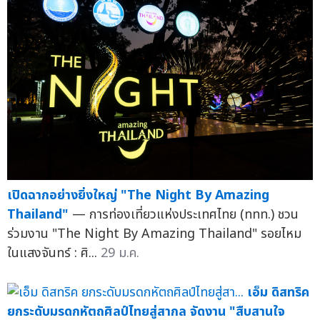
เปิดฉากอย่างยิ่งใหญ่ "The Night By Amazing
Thailand"
— การท่องเที่ยวแห่งประเทศไทย (ททท.) ชวน
ร่วมงาน "The Night By Amazing Thailand" รอยไหม
ในแสงจันทร์ : ศิ...
29 ม.ค.
เอ็ม ดิสทริค
ยกระดับมรดกหัตถศิลป์ไทยสู่สากล จัดงาน "สืบสานใจ