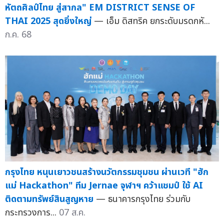
หัตถศิลป์ไทย สู่สากล" EM DISTRICT SENSE OF
THAI 2025 สุดยิ่งใหญ่
— เอ็ม ดิสทริค ยกระดับมรดกหั...
ก.ค. 68
กรุงไทย หนุนเยาวชนสร้างนวัตกรรมชุมชน ผ่านเวที "ฮัก
แม่ Hackathon" ทีม Jernae จุฬาฯ คว้าแชมป์ ใช้ AI
ติดตามทรัพย์สินสูญหาย
— ธนาคารกรุงไทย ร่วมกับ
กระทรวงการ...
07 ส.ค.