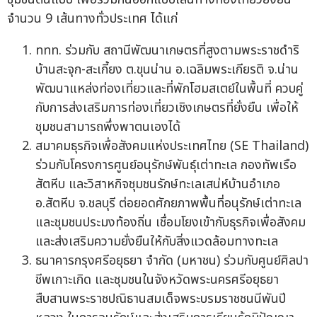
จำนวน 9 เส้นทางทั่วประเทศ ได้แก่
ททท. ร่วมกับ สถานีพัฒนาเกษตรที่สูงตามพระราชดำริ
บ้านสะจุก-สะเกี้ยง ต.ขุนน่าน อ.เฉลิมพระเกียรติ จ.น่าน
พัฒนาแหล่งท่องเที่ยวและที่พักโฮมสเตย์ในพื้นที่ ควบคู่
กับการส่งเสริมการท่องเที่ยวเชิงเกษตรที่ยั่งยืน เพื่อให้
ชุมชนสามารถพึ่งพาตนเองได้
สมาคมธุรกิจเพื่อสังคมแห่งประเทศไทย (SE Thailand)
ร่วมกับโครงการศูนย์อนุรักษ์พันธุ์เต่าทะเล กองทัพเรือ
สัตหีบ และวิสาหกิจชุมชนรักษ์ทะเลเสน่ห์บ้านอำเภอ
อ.สัตหีบ จ.ชลบุรี ต่อยอดศักยภาพพื้นที่อนุรักษ์เต่าทะเล
และชุมชนประมงท้องถิ่น เชื่อมโยงเข้ากับธุรกิจเพื่อสังคม
และส่งเสริมความยั่งยืนให้กับสิ่งแวดล้อมทางทะเล
ธนาคารกรุงศรีอยุธยา จำกัด (มหาชน) ร่วมกับศูนย์ศิลปา
ชีพเกาะเกิด และชุมชนในจังหวัดพระนครศรีอยุธยา
สืบสานพระราชปณิธานสมเด็จพระบรมราชชนนีพันปี