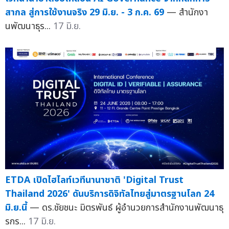
สากล สู่การใช้งานจริง 29 มิ.ย. - 3 ก.ค. 69
— สำนักงา
นพัฒนาธุร...
17 มิ.ย.
ETDA เปิดไฮไลท์เวทีนานาชาติ 'Digital Trust
Thailand 2026' ดันบริการดิจิทัลไทยสู่มาตรฐานโลก 24
มิ.ย.นี้
— ดร.ชัยชนะ มิตรพันธ์ ผู้อำนวยการสำนักงานพัฒนาธุ
รกร...
17 มิ.ย.