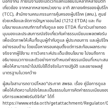
นอกจากนี้ ภายในงานยังเปิดเวทีแลกเปลี่ยนในหลากหลายมิติที่
เกี่ยวข้อง จากหลากหลายหน่วยงาน อาทิ สภาองค์กรของผู้บริโ
(TCC), สำนักงานคณะกรรมการคุ้มครองผู้บริโภค (สคบ.), ศูนย์
ช่วยเหลือและจัดการปัญหาออนไลน์ (1212 ETDA) และ ทีม
นโยบายและเกณฑ์การกำกับดูแล ของ ETDA ที่มาร่วมถ่ายทอด
มุมมองและประสบการณ์จริงเกี่ยวกับค่าธรรมเนียมแพลตฟอร์ม
เพื่อเปิดภาพให้เห็นทั้งมุมผู้กำกับดูแล ผู้ประกอบการ และผู้บริโ
อย่างรอบด้าน โดยเนื้อหาครอบคลุมตั้งแต่การสะท้อนผลกระทบ
จริงจากผู้ใช้งาน การวิเคราะห์ประเด็นเชิงนโยบาย ไปจนถึงการ
อธิบายแนวทางและตัวอย่างการกำหนดค่าธรรมเนียมที่เหมาะสม
เพื่อให้สามารถนำไปปรับใช้ได้จริงในทางปฏิบัติ และขยายผลสู่
มาตรฐานในวงกว้าง
ผู้สนใจสามารถดาวน์โหลด"ประกาศ สพธอ. เรื่อง คู่มือการดูแล
เพื่อให้เกิดความโปร่งใสและเป็นธรรมในการคิดค่าธรรมเนียมขอ
บริการแพลตฟอร์มดิจิทัล" ได้ที่
https://www.etda.or.th/getattachment/Regulator