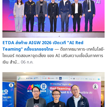
ETDA ส่งท้าย AIGW 2026 เปิดเวที "AI Red
Teaming" ครั้งแรกของไทย
— ดึงภาคธนาคาร-เทคโนโลยี-
ไซเบอร์ ทดสอบหาจุดเสี่ยง ของ AI เสริมความเชื่อมั่นภาคการ
เงิน สำนั...
06 ก.ค.