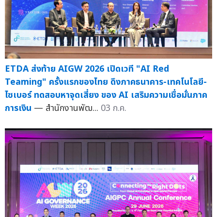
ETDA ส่งท้าย AIGW 2026 เปิดเวที "AI Red
Teaming" ครั้งแรกของไทย ดึงภาคธนาคาร-เทคโนโลยี-
ไซเบอร์ ทดสอบหาจุดเสี่ยง ของ AI เสริมความเชื่อมั่นภาค
การเงิน
— สำนักงานพัฒ...
03 ก.ค.