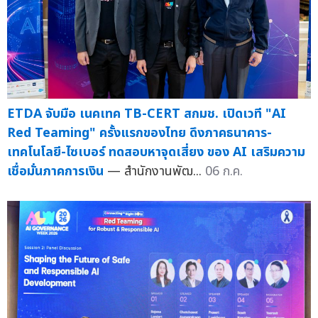
ETDA จับมือ เนคเทค TB-CERT สกมช. เปิดเวที "AI
Red Teaming" ครั้งแรกของไทย ดึงภาคธนาคาร-
เทคโนโลยี-ไซเบอร์ ทดสอบหาจุดเสี่ยง ของ AI เสริมความ
เชื่อมั่นภาคการเงิน
— สำนักงานพัฒ...
06 ก.ค.