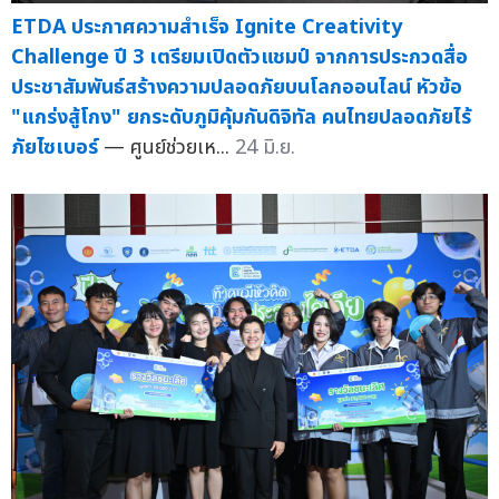
ETDA ประกาศความสำเร็จ Ignite Creativity
Challenge ปี 3 เตรียมเปิดตัวแชมป์ จากการประกวดสื่อ
ประชาสัมพันธ์สร้างความปลอดภัยบนโลกออนไลน์ หัวข้อ
"แกร่งสู้โกง" ยกระดับภูมิคุ้มกันดิจิทัล คนไทยปลอดภัยไร้
ภัยไซเบอร์
— ศูนย์ช่วยเห...
24 มิ.ย.