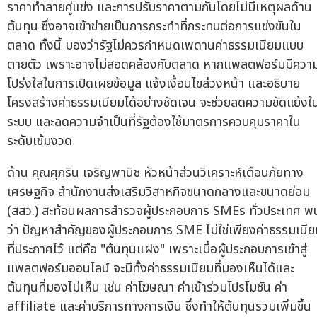
ราคาทำลายคู่แข่ง และการปรับราคาตามกันโดยไม่มีเหตุผลด้าน
ต้นทุน ซึ่งอาจเข้าข่ายเป็นการกระทำที่กระทบต่อการแข่งขันใน
ตลาด ทั้งนี้ มองว่ารัฐไม่ควรกำหนดเพดานค่าธรรมเนียมแบบ
ตายตัว เพราะอาจไม่สอดคล้องกับตลาด หากแพลตฟอร์มมีควา
โปร่งใสในการเปิดเผยข้อมูล แจ้งเงื่อนไขล่วงหน้า และอธิบาย
โครงสร้างค่าธรรมเนียมได้อย่างชัดเจน จะช่วยลดความขัดแย้งใ
ระบบ และลดความจำเป็นที่รัฐต้องใช้มาตรการควบคุมราคาใน
ระดับเข้มงวด
ด้าน คุณศุภริน เจริญพานิช หัวหน้าส่วนวิเคราะห์เตือนภัยทาง
เศรษฐกิจ สำนักงานส่งเสริมวิสาหกิจขนาดกลางและขนาดย่อม
(สสว.) สะท้อนผลการสำรวจผู้ประกอบการ SMEs ทั่วประเทศ พ
ว่า ปัญหาสำคัญของผู้ประกอบการ SME ไม่ใช่เพียงค่าธรรมเนี
ที่ประกาศไว้ แต่คือ "ต้นทุนแฝง" เพราะเมื่อผู้ประกอบการเข้าสู่
แพลตฟอร์มออนไลน์ จะมีทั้งค่าธรรมเนียมที่มองเห็นได้และ
ต้นทุนที่มองไม่เห็น เช่น ค่าโฆษณา ค่าเข้าร่วมโปรโมชัน ค่า
affiliate และค่าบริการทางการเงิน ซึ่งทำให้ต้นทุนรวมเพิ่มขึ้น