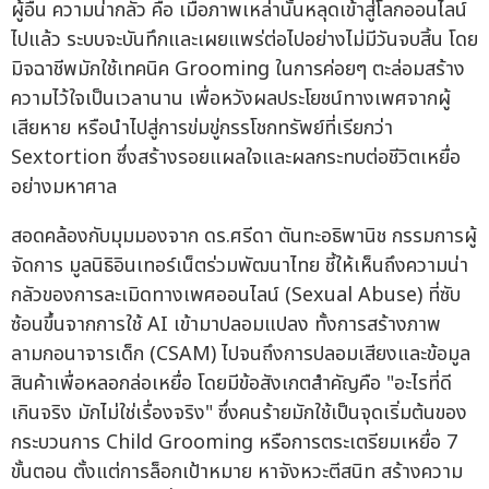
ผู้อื่น ความน่ากลัว คือ เมื่อภาพเหล่านั้นหลุดเข้าสู่โลกออนไลน์
ไปแล้ว ระบบจะบันทึกและเผยแพร่ต่อไปอย่างไม่มีวันจบสิ้น โดย
มิจฉาชีพมักใช้เทคนิค Grooming ในการค่อยๆ ตะล่อมสร้าง
ความไว้ใจเป็นเวลานาน เพื่อหวังผลประโยชน์ทางเพศจากผู้
เสียหาย หรือนำไปสู่การข่มขู่กรรโชกทรัพย์ที่เรียกว่า
Sextortion ซึ่งสร้างรอยแผลใจและผลกระทบต่อชีวิตเหยื่อ
อย่างมหาศาล
สอดคล้องกับมุมมองจาก ดร.ศรีดา ตันทะอธิพานิช กรรมการผู้
จัดการ มูลนิธิอินเทอร์เน็ตร่วมพัฒนาไทย ชี้ให้เห็นถึงความน่า
กลัวของการละเมิดทางเพศออนไลน์ (Sexual Abuse) ที่ซับ
ซ้อนขึ้นจากการใช้ AI เข้ามาปลอมแปลง ทั้งการสร้างภาพ
ลามกอนาจารเด็ก (CSAM) ไปจนถึงการปลอมเสียงและข้อมูล
สินค้าเพื่อหลอกล่อเหยื่อ โดยมีข้อสังเกตสำคัญคือ "อะไรที่ดี
เกินจริง มักไม่ใช่เรื่องจริง" ซึ่งคนร้ายมักใช้เป็นจุดเริ่มต้นของ
กระบวนการ Child Grooming หรือการตระเตรียมเหยื่อ 7
ขั้นตอน ตั้งแต่การล็อกเป้าหมาย หาจังหวะตีสนิท สร้างความ