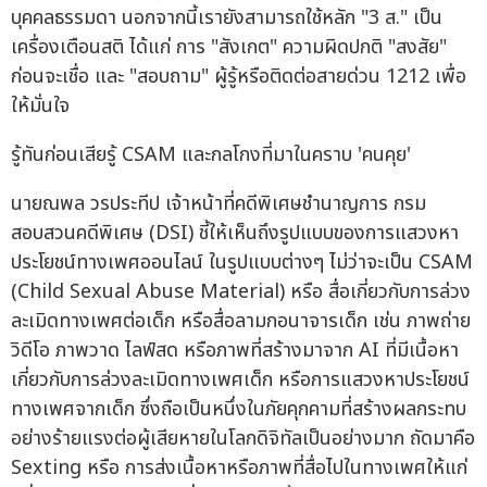
บุคคลธรรมดา นอกจากนี้เรายังสามารถใช้หลัก "3 ส." เป็น
เครื่องเตือนสติ ได้แก่ การ "สังเกต" ความผิดปกติ "สงสัย"
ก่อนจะเชื่อ และ "สอบถาม" ผู้รู้หรือติดต่อสายด่วน 1212 เพื่อ
ให้มั่นใจ
รู้ทันก่อนเสียรู้ CSAM และกลโกงที่มาในคราบ 'คนคุย'
นายณพล วรประทีป เจ้าหน้าที่คดีพิเศษชำนาญการ กรม
สอบสวนคดีพิเศษ (DSI) ชี้ให้เห็นถึงรูปแบบของการแสวงหา
ประโยชน์ทางเพศออนไลน์ ในรูปแบบต่างๆ ไม่ว่าจะเป็น CSAM
(Child Sexual Abuse Material) หรือ สื่อเกี่ยวกับการล่วง
ละเมิดทางเพศต่อเด็ก หรือสื่อลามกอนาจารเด็ก เช่น ภาพถ่าย
วิดีโอ ภาพวาด ไลฟ์สด หรือภาพที่สร้างมาจาก AI ที่มีเนื้อหา
เกี่ยวกับการล่วงละเมิดทางเพศเด็ก หรือการแสวงหาประโยชน์
ทางเพศจากเด็ก ซึ่งถือเป็นหนึ่งในภัยคุกคามที่สร้างผลกระทบ
อย่างร้ายแรงต่อผู้เสียหายในโลกดิจิทัลเป็นอย่างมาก ถัดมาคือ
Sexting หรือ การส่งเนื้อหาหรือภาพที่สื่อไปในทางเพศให้แก่