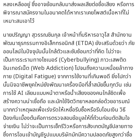
หลงเหลืออยู่ ซึ่งอาจย้อนกลับมาส่งผลเสียต่อชื่อเสียง หรือการ
พิจารณาสมัครงานในอนาคตได้หากเราเคยโพสต์เนื้อหาที่ไม่
เหมาะสมเอาไว้
นายปริญญา สุวรรณชินกุล เจ้าหน้าที่บริหารอาวุโส สำนักงาน
พัฒนาธุรกรรมทางอิเล็กทรอนิกส์ (ETDA) ยังเสริมด้วยว่า ภัย
ออนไลน์ในปัจจุบันนั้นใกล้ตัวและซับซ้อนกว่าที่คิด ไม่ว่าจะ
เป็นการระรานทางไซเบอร์ (Cyberbullying) ภาวะเสพติด
อินเทอร์เน็ต (Web Addiction) ไปจนถึงความเหนื่อยล้าทาง
กาย (Digital Fatigue) จากการใช้งานที่เกินพอดี ยิ่งไปกว่า
นั้นมิจฉาชีพยุคใหม่ยังพัฒนาเครื่องมือที่ล้ำสมัยขึ้นทุกวัน เช่น
การใช้ AI เลียนแบบหน้าตาหรือน้ำเสียงของคนใกล้ชิดเพื่อ
สร้างความน่าเชื่อถือ และมักใช้จิตวิทยาหลอกล่อด้วยอารมณ์
มากกว่าเหตุผลเพื่อเร่งรัดให้เหยื่อรีบซื้อหรือรีบโอนเงิน วิธี
ป้องกันเบื้องต้นคือการตรวจสอบข้อมูลให้ถี่ถ้วนก่อนตัดสินใจ
จ่ายเงิน ไม่ว่าจะเป็นการเช็กรีวิวหรือการสังเกตบัญชีปลายทาง
ซึ่งการโอนเข้าบัญชีรูปแบบบริษัทมักมีความปลอดภัยสูงกว่าชื่อ