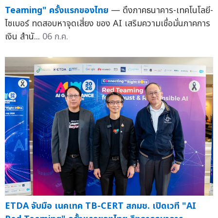
Teaming" ครั้งแรกของไทย
— ดึงภาคธนาคาร-เทคโนโลยี-
ไซเบอร์ ทดสอบหาจุดเสี่ยง ของ AI เสริมความเชื่อมั่นภาคการ
เงิน สำนั...
06 ก.ค.
ETDA จับมือ เนคเทค TB-CERT สกมช. เปิดเวที "AI