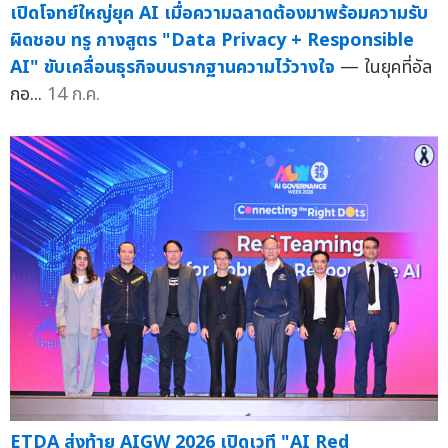
เปิดโจทย์ใหญ่ยุค AI เมื่อความฉลาดต้องมาพร้อมความรับ
ผิดชอบ ทรู กางสูตร "Data Privacy + Responsible
AI" ขับเคลื่อนธุรกิจบนรากฐานความไว้วางใจ
— ในยุคที่อัล
กอ...
14 ก.ค.
ETDA ส่งท้าย AIGW 2026 เปิดเวที "AI Red