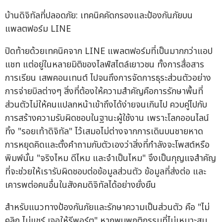
บ้านดิจิทัลที่ปลอดภัย: เทคนิคคัดกรองและป้องกันภัยบน
แพลตฟอร์ม LINE
ปิดท้ายด้วยเทคนิคจาก LINE แพลตฟอร์มที่เป็นมากกว่าแอป
แชท แต่อยู่ในหลายมิติของไลฟ์สไตล์เยาวชน ทั้งการสื่อสาร
การเรียน เสพคอนเทนต์ ไปจนถึงการจัดการธุระส่วนตัวอย่าง
การจ่ายบิลต่างๆ สิ่งที่ต้องให้ความสำคัญคือการรักษาพื้นที่
ส่วนตัวไม่ให้คนแปลกหน้าเข้าถึงได้ง่ายจนเกินไป ควบคู่ไปกับ
การสร้างความรับผิดชอบในฐานะผู้ใช้งาน เพราะโลกออนไลน์
ทิ้ง "รอยเท้าดิจิทัล" ไว้เสมอไม่ต่างจากการเดินบนชายหาด
การหยุดคิดและตั้งคำถามกับตัวเองว่าสิ่งที่กำลังจะโพสต์หรือ
พิมพ์นั้น "จริงไหม ดีไหม และจำเป็นไหม" จึงเป็นกุญแจสำคัญ
ที่จะช่วยให้เรารับผิดชอบต่อข้อมูลส่วนตัว ข้อมูลที่ส่งต่อ และ
เคารพต่อคนอื่นในสังคมดิจิทัลได้อย่างยั่งยืน
สำหรับแนวทางป้องกันภัยและรักษาความเป็นส่วนตัว คือ "ไม่
คลิก ไม่แชร์ เจอให้รีพอร์ต" หากพบพฤติกรรมที่ไม่เหมาะสม