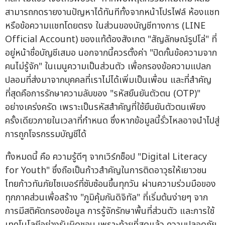
สามารถกดรายงานปัญหาได้ทันทีทั้งจากหน้าโปรไฟล์ ห้องแชท
หรือข้อความแชทโดยตรง ในส่วนของบัญชีทางการ (LINE
Official Account) ของแท้ต้องสังเกต "สัญลักษณ์รูปโล่" ที่
อยู่หน้าชื่อบัญชีเสมอ นอกจากนี้ควรตั้งค่า "ปิดกั้นข้อความจาก
คนไม่รู้จัก" ในเมนูความเป็นส่วนตัว เพื่อกรองข้อความแปลก
ปลอมที่ส่งมาจากบุคคลที่เราไม่ได้เพิ่มเป็นเพื่อน และที่สำคัญ
ที่สุดคือการรักษาความลับของ "รหัสยืนยันตัวตน (OTP)"
อย่างเคร่งครัด เพราะเป็นรหัสสำคัญที่ใช้ยืนยันตัวตนเพียง
ครั้งเดียวภายในเวลาที่กำหนด ซึ่งหากข้อมูลนี้รั่วไหลอาจนำไปสู่
การถูกโจรกรรมบัญชีได้
ทั้งหมดนี้ คือ ความรู้ดีๆ จากเวิร์กช็อป "Digital Literacy
for Youth" ซึ่งถือเป็นก้าวสำคัญในการติดอาวุธให้เยาวชน
ไทยก้าวทันภัยไซเบอร์ที่ซับซ้อนขึ้นทุกวัน ผ่านความร่วมมือของ
ทุกภาคส่วนเพื่อสร้าง "ภูมิคุ้มกันดิจิทัล" ที่เริ่มต้นง่ายๆ จาก
การมีสติคัดกรองข้อมูล การรู้จักรักษาพื้นที่ส่วนตัว และการใช้
เทคโนโลยีอย่างรับผิดชอบ เพราะท้ายที่สุดแล้ว ความปลอดภัย