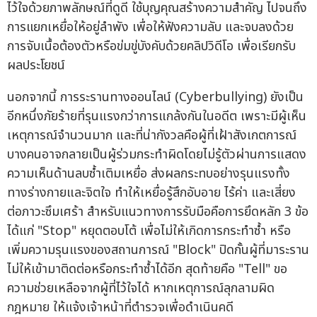
ไว้ใจด้วยภาพลักษณ์ที่ดูดี ใช้บุญคุณสร้างความสำคัญ ไปจนถึง
การแยกเหยื่อให้อยู่ลำพัง เพื่อให้ฟังความลับ และจบลงด้วย
การจับเนื้อต้องตัวหรือข่มขู่บังคับด้วยคลิปวิดีโอ เพื่อเรียกรับ
ผลประโยชน์
นอกจากนี้ การระรานทางออนไลน์ (Cyberbullying) ยังเป็น
อีกหนึ่งภัยร้ายที่รุนแรงกว่าการแกล้งกันในอดีต เพราะมีผู้เห็น
เหตุการณ์จำนวนมาก และที่น่ากังวลคือผู้ที่เฝ้าสังเกตการณ์
บางคนอาจกลายเป็นผู้ร่วมกระทำผิดโดยไม่รู้ตัวผ่านการแสดง
ความเห็นด้านลบซ้ำเติมเหยื่อ ส่งผลกระทบอย่างรุนแรงทั้ง
ทางร่างกายและจิตใจ ทำให้เหยื่อรู้สึกอับอาย ไร้ค่า และเสี่ยง
ต่อภาวะซึมเศร้า สำหรับแนวทางการรับมือคือการยึดหลัก 3 ข้อ
ได้แก่ "Stop" หยุดตอบโต้ เพื่อไม่ให้เกิดการกระทำซ้ำ หรือ
เพิ่มความรุนแรงของสถานการณ์ "Block" ปิดกั้นผู้ที่มาระราน
ไม่ให้เข้ามาติดต่อหรือกระทำซ้ำได้อีก สุดท้ายคือ "Tell" ขอ
ความช่วยเหลือจากผู้ที่ไว้ใจได้ หากเหตุการณ์ลุกลามผิด
กฎหมาย ให้แจ้งเจ้าหน้าที่ตำรวจเพื่อดำเนินคดี