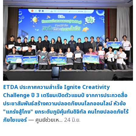
ETDA ประกาศความสำเร็จ Ignite Creativity
Challenge ปี 3 เตรียมเปิดตัวแชมป์ จากการประกวดสื่อ
ประชาสัมพันธ์สร้างความปลอดภัยบนโลกออนไลน์ หัวข้อ
"แกร่งสู้โกง" ยกระดับภูมิคุ้มกันดิจิทัล คนไทยปลอดภัยไร้
ภัยไซเบอร์
— ศูนย์ช่วยเห...
24 มิ.ย.