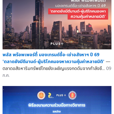
พลัส พร็อพเพอร์ตี้ มองเทรนด์ซื้อ-เช่าอสังหาฯ ปี 69
'ตลาดยังมีดีมานด์-ผู้บริโภคมองหาความคุ้มค่าหลายมิติ'
—
ตลาดอสังหาริมทรัพย์ไทยยังเผชิญแรงกดดันจากกำลังซื...
09
ก.ค.