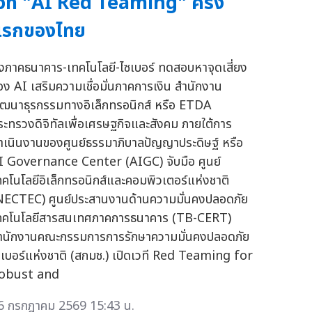
วที "AI Red Teaming" ครั้ง
แรกของไทย
ึงภาคธนาคาร-เทคโนโลยี-ไซเบอร์ ทดสอบหาจุดเสี่ยง
อง AI เสริมความเชื่อมั่นภาคการเงิน สำนักงาน
ัฒนาธุรกรรมทางอิเล็กทรอนิกส์ หรือ ETDA
ระทรวงดิจิทัลเพื่อเศรษฐกิจและสังคม ภายใต้การ
ำเนินงานของศูนย์ธรรมาภิบาลปัญญาประดิษฐ์ หรือ
I Governance Center (AIGC) จับมือ ศูนย์
ทคโนโลยีอิเล็กทรอนิกส์และคอมพิวเตอร์แห่งชาติ
NECTEC) ศูนย์ประสานงานด้านความมั่นคงปลอดภัย
ทคโนโลยีสารสนเทศภาคการธนาคาร (TB-CERT)
ำนักงานคณะกรรมการการรักษาความมั่นคงปลอดภัย
ซเบอร์แห่งชาติ (สกมช.) เปิดเวที Red Teaming for
obust and
6 กรกฎาคม 2569 15:43 น.