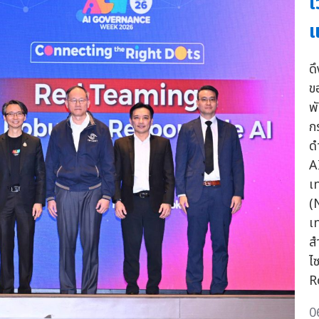
เ
ด
ข
พ
ก
ด
A
เ
(
เ
ส
ไ
R
0