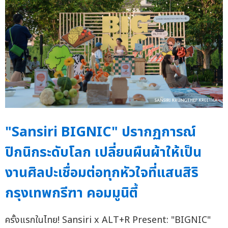
"Sansiri BIGNIC" ปรากฏการณ์
ปิกนิกระดับโลก เปลี่ยนผืนผ้าให้เป็น
งานศิลปะเชื่อมต่อทุกหัวใจที่แสนสิริ
กรุงเทพกรีฑา คอมมูนิตี้
ครั้งแรกในไทย! Sansiri x ALT+R Present: "BIGNIC"