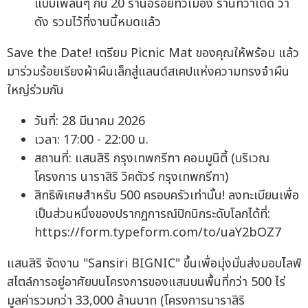
แบบเพลินๆ กับ 20 ร้านอร่อยทั่วเมือง ร้านที่ว่าเด็ด ว่า
ดัง รวมไว้ที่งานนี้หมดแล้ว
Save the Date! เตรียม Picnic Mat ของคุณให้พร้อม แล้ว
มาร่วมร้อยเรียงผ้าผืนเล็กสู่แลนด์สเคปแห่งความทรงจำผืน
ใหญ่ร่วมกัน
วันที่: 28 มีนาคม 2026
เวลา: 17:00 - 22:00 น.
สถานที่: แสนสิริ กรุงเทพกรีฑา คอมมูนิตี้ (บริเวณ
โครงการ นาราสิริ วิคตัวร์ กรุงเทพกรีฑา)
สิทธิพิเศษสำหรับ 500 ครอบครัวเท่านั้น! ลงทะเบียนเพื่อ
เป็นส่วนหนึ่งของปรากฏการณ์ปิกนิกระดับโลกได้ที่:
https://form.typeform.com/to/uaY2bOZ7
แสนสิริ จัดงาน "Sansiri BIGNIC" ขึ้นเพื่อมุ่งมั่นส่งมอบไลฟ์
สไตล์การอยู่อาศัยบนโครงการของแสนบนพื้นที่กว่า 500 ไร่
มูลค่ารวมกว่า 33,000 ล้านบาท (โครงการนาราสิริ