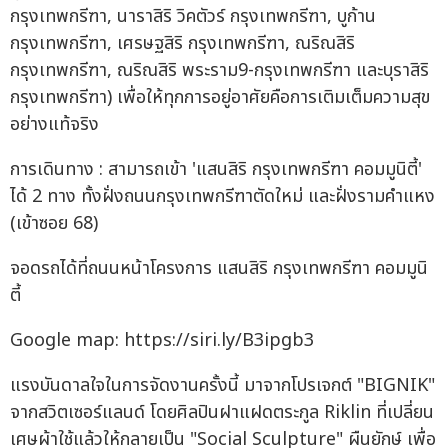
กรุงเทพกรีฑา, นาราสิริ วิคตัวร์ กรุงเทพกรีฑา, บูก้าน
กรุงเทพกรีฑา, เศรษฐสิริ กรุงเทพกรีฑา, ณริณสิริ
กรุงเทพกรีฑา, ณริณสิริ พระราม9-กรุงเทพกรีฑา และบุราสิริ
กรุงเทพกรีฑา) เพื่อให้ทุกการอยู่อาศัยคือการเติมเต็มความสุข
อย่างแท้จริง
การเดินทาง : สามารถเข้า 'แสนสิริ กรุงเทพกรีฑา คอมมูนิตี้'
ได้ 2 ทาง ทั้งฝั่งถนนกรุงเทพกรีฑาตัดใหม่ และฝั่งรามคำแหง
(เข้าซอย 68)
จอดรถได้ที่ถนนหน้าโครงการ แสนสิริ กรุงเทพกรีฑา คอมมูนิ
ตี้
Google map: https://siri.ly/B3ipgb3
แรงบันดาลใจในการจัดงานครั้งนี้ มาจากโปรเจกต์ "BIGNIK"
จากสวิตเซอร์แลนด์ โดยศิลปินฝาแฝดตระกูล Riklin ที่เปลี่ยน
เศษผ้าใช้แล้วให้กลายเป็น "Social Sculpture" ผืนยักษ์ เพื่อ