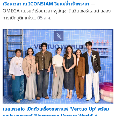
เรือนเวลา ณ ICONSIAM ริมแม่น้ำเจ้าพระยา
—
OMEGA แบรนด์เรือนเวลาหรูสัญชาติสวิตเซอร์แลนด์ ฉลอง
การเปิดบูติกแห่ง...
05 ส.ค.
เนสเพรสโซ เปิดตัวเครื่องชงกาแฟ 'Vertuo Up' พร้อม