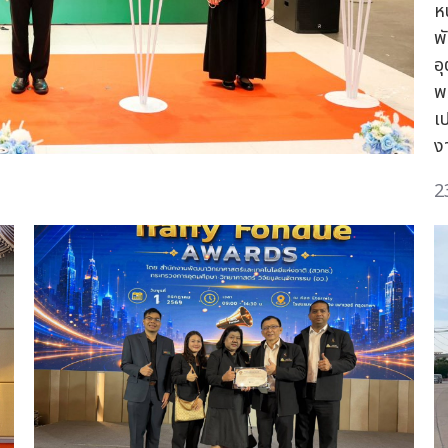
ห
พ
อ
พ
เ
ง
2