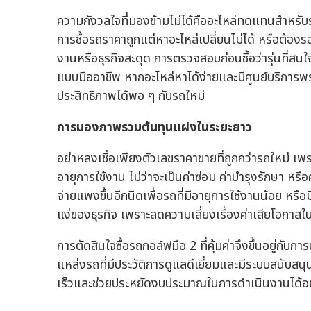
ความกังวลใจที่มองข้ามไม่ได้คืออะไหล่ทดแทนสำหรับรถ
การซื้อรถราคาถูกแต่หาอะไหล่เปลี่ยนไม่ได้ หรือต้อ
งานหรือธุรกิจสะดุด การตรวจสอบก่อนซื้อว่ารุ่นที่สนใ
แบบมืออาชีพ หากอะไหล่หาได้ง่ายและมีศูนย์บริการพร้
ประสิทธิภาพได้พอ ๆ กับรถใหม่
การมองภาพรวมต้นทุนแฝงในระยะยาว
อย่าหลงเชื่อเพียงตัวเลขราคาขายที่ถูกกว่ารถใหม่ เพ
อายุการใช้งาน ไม่ว่าจะเป็นค่าซ่อม ค่าบำรุงรักษา หร
จ่ายแพงขึ้นอีกนิดเพื่อรถที่มีอายุการใช้งานน้อย หร
แง่ของธุรกิจ เพราะลดความเสี่ยงเรื่องค่าเสียโอกาสใ
การตัดสินใจซื้อรถกอล์ฟมือ 2 ที่คุ้มค่าจึงขึ้นอยู่
แหล่งรถที่มีประวัติการดูแลดีเยี่ยมและมีระบบสนับสนุน
เร็วและช่วยประหยัดงบประมาณในการดำเนินงานได้อย่า