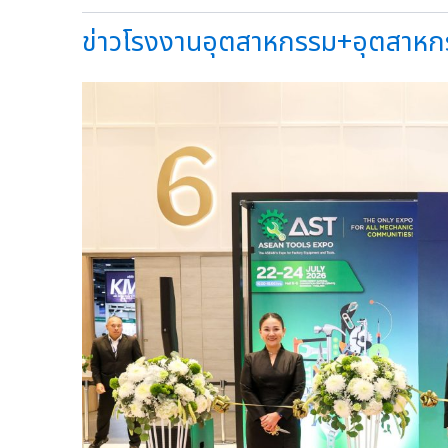
ข่าวโรงงานอุตสาหกรรม+อุตสาหกรร