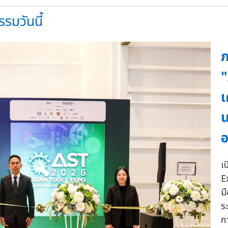
มวันนี้
ภ
"
เ
น
อ
เ
E
ม
ร
ก