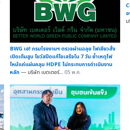
ร
C
อ
บ
BWG เฮ! กรมโรงงานฯ ตรวจผ่านฉลุย ไฟเขียวสั่ง
เปิดเต็มสูบ โชว์สปีดแก้ไขเสร็จใน 7 วัน ย้ำเหตุไฟ
ไหม้แค่แผ่นคลุม HDPE ไม่กระทบการดำเนินงาน
หลัก
— บริษัท เบตเตอร์...
05 พ.ค.