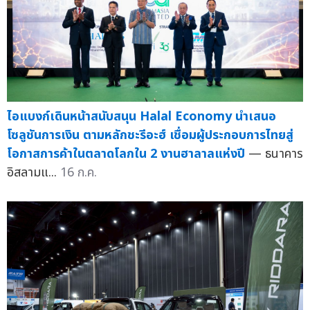
ไอแบงก์เดินหน้าสนับสนุน Halal Economy นำเสนอ
โซลูชันการเงิน ตามหลักชะรีอะฮ์ เชื่อมผู้ประกอบการไทยสู่
โอกาสการค้าในตลาดโลกใน 2 งานฮาลาลแห่งปี
— ธนาคาร
อิสลามแ...
16 ก.ค.