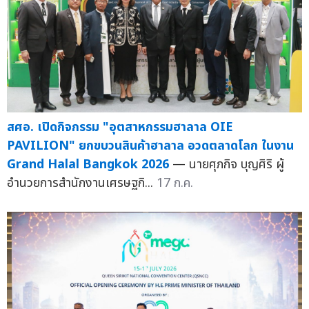
สศอ. เปิดกิจกรรม "อุตสาหกรรมฮาลาล OIE
PAVILION" ยกขบวนสินค้าฮาลาล อวดตลาดโลก ในงาน
Grand Halal Bangkok 2026
— นายศุภกิจ บุญศิริ ผู้
อำนวยการสำนักงานเศรษฐกิ...
17 ก.ค.