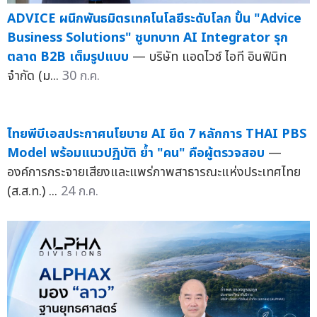
ADVICE ผนึกพันธมิตรเทคโนโลยีระดับโลก ปั้น "Advice
Business Solutions" ชูบทบาท AI Integrator รุก
ตลาด B2B เต็มรูปแบบ
— บริษัท แอดไวซ์ ไอที อินฟินิท
จำกัด (ม...
30 ก.ค.
ไทยพีบีเอสประกาศนโยบาย AI ยึด 7 หลักการ THAI PBS
Model พร้อมแนวปฏิบัติ ย้ำ "คน" คือผู้ตรวจสอบ
—
องค์การกระจายเสียงและแพร่ภาพสาธารณะแห่งประเทศไทย
(ส.ส.ท.) ...
24 ก.ค.