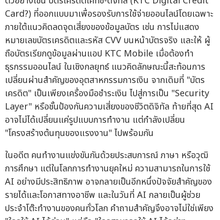
ตัวอย่างเช่น บัตรเครดิตเคทีซี-ดิจิทัล (KTC Digital Credit
Card?) ที่ออกแบบมาเพื่อรองรับการใช้จ่ายออนไลน์โดยเฉพาะ
ภายใต้แนวคิดลดจุดเสี่ยงของข้อมูลบัตร เช่น การไม่แสดง
หมายเลขบัตรเครดิตและรหัส CVV บนหน้าบัตรจริง และให้ ผู้
ถือบัตรเรียกดูข้อมูลผ่านแอป KTC Mobile เมื่อต้องทำ
ธุรกรรมออนไลน์ ในเชิงกลยุทธ์ แนวคิดลักษณะนี้สะท้อนการ
เปลี่ยนผ่านสำคัญของอุตสาหกรรมการเงิน จากเดิมที่ "บัตร
เครดิต" เป็นเพียงเครื่องมือชำระเงิน ไปสู่การเป็น "Security
Layer" หรือชั้นป้องกันความเสี่ยงของชีวิตดิจิทัล ท้ายที่สุด AI
อาจไม่ได้เปลี่ยนแค่รูปแบบการทำงาน แต่กำลังเปลี่ยน
"โครงสร้างต้นทุนของแรงงาน" ไปพร้อมกัน
ในอดีต คนทำงานแข่งขันกันด้วยประสบการณ์ ภาษา หรือวุฒิ
การศึกษา แต่ในโลกการทำงานยุคใหม่ ความสามารถในการใช้
AI อย่างมีประสิทธิภาพ อาจกลายเป็นอีกหนึ่งปัจจัยสำคัญของ
รายได้และโอกาสทางอาชีพ และในวันที่ AI กลายเป็นผู้ช่วย
ประจำโต๊ะทำงานของคนทั่วโลก คำถามสำคัญจึงอาจไม่ใช่เพียง