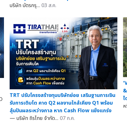
บริษัท บัตรกรุ...
03 ส.ค.
'
&
TRT ปรับโครงสร้างทุนบริษัทย่อย เสริมฐานการเงิน
ไ
O
รับการเติบโต คาด Q2 ผลงานใกล้เคียง Q1 พร้อม
ห
ลุ้นปันผลระหว่างกาล หาก Cash Flow แข็งแกร่ง
— บริษัท ถิรไทย จำกัด...
07 ก.ค.