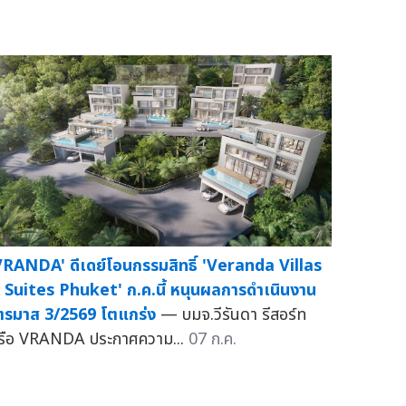
VRANDA' ดีเดย์โอนกรรมสิทธิ์ 'Veranda Villas
 Suites Phuket' ก.ค.นี้ หนุนผลการดำเนินงาน
ตรมาส 3/2569 โตแกร่ง
— บมจ.วีรันดา รีสอร์ท
รือ VRANDA ประกาศความ...
07 ก.ค.