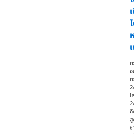
เ
ไ
เ
ท
อ
ท
2
โ
2
ถ
ส
ช