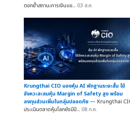
ตอกย้ำสถานะการเงินแข...
03 ส.ค.
Krungthai CIO มองหุ้น AI พักฐานระยะสั้น ใช้
จังหวะสะสมหุ้น Margin of Safety สูง พร้อม
ลงทุนส่วนเพิ่มในกลุ่มปลอดภัย
— Krungthai CI
ประเมินตลาดหุ้นโลกยังมีปั...
08 ก.ค.