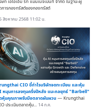
ริษัท เอไอเอ็ม รีท แมนเนจเม้นท์ จำกัด ในฐานะผู้
ัดการกองทรัสต์ของกองทรัสต์
5 สิงหาคม 2568 11:02 น.
rungthai CIO ชี้กำไรบริษัทจดทะเบียน และหุ้น
I หนุนการลงทุนครึ่งปีหลัง แนะกลยุทธ์ "Barbell"
ัดหุ้นคุณภาพรับมือตลาดผันผวน
— Krungthai
IO ประเมินตลาดหุ้น...
14 ก.ค.