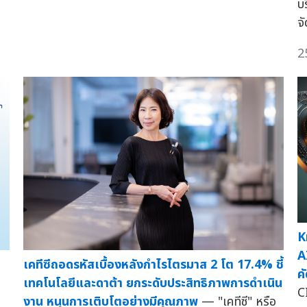
บ
จ
2
K
A
เคทีซีถอดรหัสเบื้องหลังกำไรไตรมาส 2 โต 17.4% ชี้
ค
เทคโนโลยีและดาต้า ยกระดับประสิทธิภาพการดำเนิน
C
งาน หนุนการเติบโตอย่างมีคุณภาพ
— "เคทีซี" หรือ