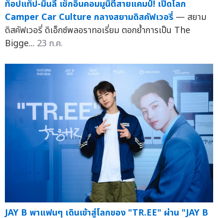
ท็อปแท็ป-มินลี เช็กอินคอมมูนิตี้สายแคมป์! เปิดโลก
Camper Car Culture กลางสยามดิสคัฟเวอรี่
— สยาม
ดิสคัฟเวอรี่ ดิเอ็กซ์พลอราทอเรี่ยม ตอกย้ำการเป็น The
Bigge...
23 ก.ค.
JAY B พาแฟนๆ เดินเข้าสู่โลกของ "TR.EE" ผ่าน "JAY B