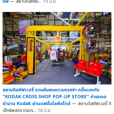
ซีฟ
— สยามดิสคัฟเ...
19 มิ.ย.
สยามดิสคัฟเวอรี่ ชวนค้นพบความทรงจำ ครั้งแรกกับ
"KODAK CROSS SHOP POP-UP STORE" ถ่ายทอด
ตำนาน Kodak ผ่านแฟชั่นไลฟ์สไตล์
— สยามดิสคัฟเวอรี่ ดิ
เอ็กซ์พลอราทอเร...
16 มิ.ย.