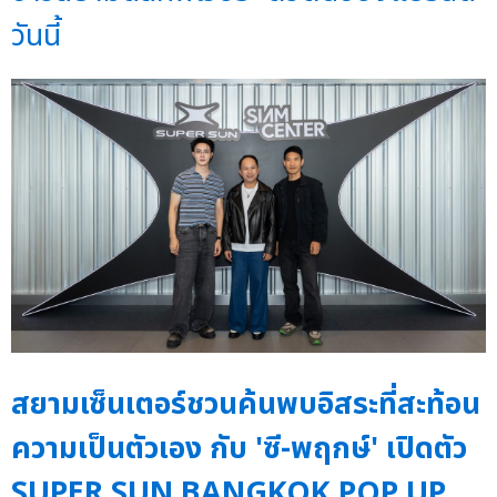
วันนี้
สยามเซ็นเตอร์ชวนค้นพบอิสระที่สะท้อน
ความเป็นตัวเอง กับ 'ซี-พฤกษ์' เปิดตัว
SUPER SUN BANGKOK POP UP