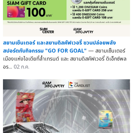
สยามเซ็นเตอร์ และสยามดิสคัฟเวอรี่ ชวนปล่อยพลัง
สปอร์ตกับกิจกรรม "GO FOR GOAL"
— สยามเซ็นเตอร์
เมืองแห่งไอเดียที่ล้ำเทรนด์ และ สยามดิสคัฟเวอรี่ ดิเอ็กซ์พล
อร...
02 ก.ค.