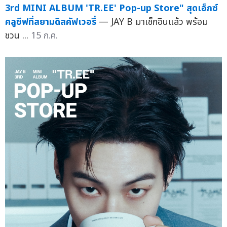
3rd MINI ALBUM 'TR.EE' Pop-up Store" สุดเอ็กซ์
คลูซีฟที่สยามดิสคัฟเวอรี่
— JAY B มาเช็กอินแล้ว พร้อม
ชวน ...
15 ก.ค.