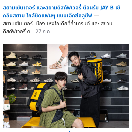
สยามเซ็นเตอร์ และสยามดิสคัฟเวอรี่ ต้อนรับ JAY B เช็
กอินสยาม ใกล้ชิดแฟนๆ แบบเอ็กซ์คลูซีฟ
—
สยามเซ็นเตอร์ เมืองแห่งไอเดียที่ล้ำเทรนด์ และ สยาม
ดิสคัฟเวอรี่ ด...
27 ก.ค.