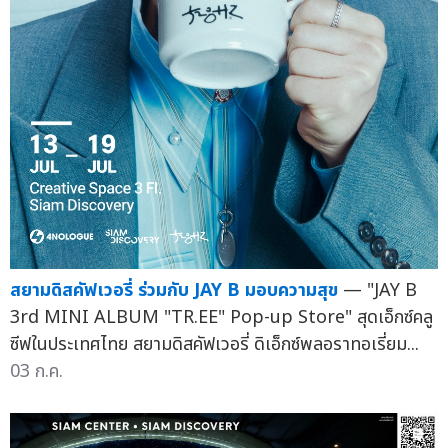
สยามดิสคัฟเวอรี่ ร่วมกับ JAY B มอบความสุข
— "JAY B
3rd MINI ALBUM "TR.EE" Pop-up Store" สุดเอ็กซ์คลู
ซีฟในประเทศไทย สยามดิสคัฟเวอรี่ ดิเอ็กซ์พลอราทอเรี่ยม...
03 ก.ค.