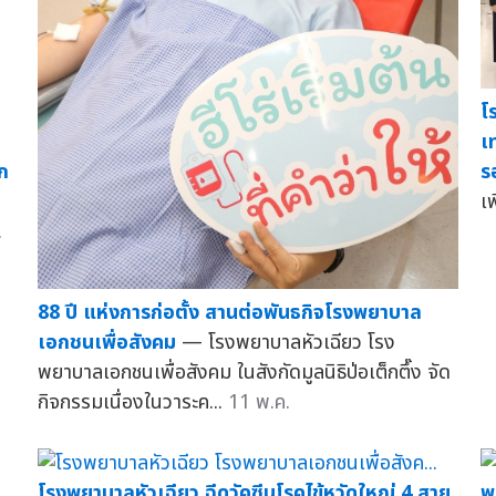
โ
เ
็ก
ร
เพ
.
88 ปี แห่งการก่อตั้ง สานต่อพันธกิจโรงพยาบาล
เอกชนเพื่อสังคม
— โรงพยาบาลหัวเฉียว โรง
พยาบาลเอกชนเพื่อสังคม ในสังกัดมูลนิธิป่อเต็กตึ๊ง จัด
กิจกรรมเนื่องในวาระค...
11 พ.ค.
โรงพยาบาลหัวเฉียว ฉีดวัคซีนโรคไข้หวัดใหญ่ 4 สาย
พ