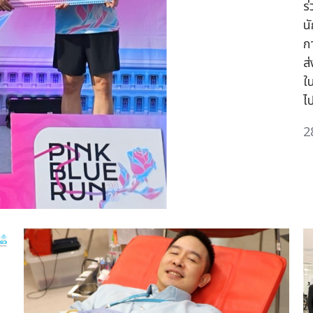
ร
น
ก
ส
ใ
ไ
2