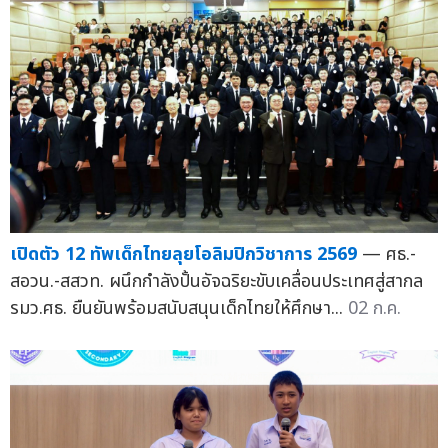
เปิดตัว 12 ทัพเด็กไทยลุยโอลิมปิกวิชาการ 2569
— ศธ.-
สอวน.-สสวท. ผนึกกำลังปั้นอัจฉริยะขับเคลื่อนประเทศสู่สากล
รมว.ศธ. ยืนยันพร้อมสนับสนุนเด็กไทยให้ศึกษา...
02 ก.ค.