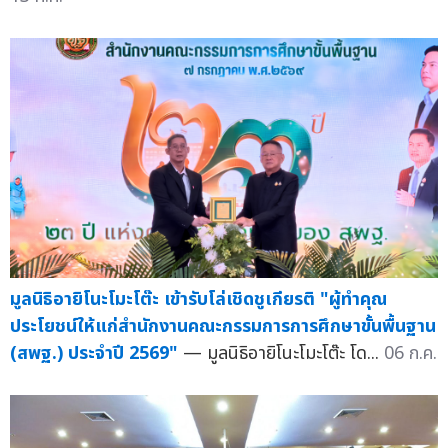
มูลนิธิอายิโนะโมะโต๊ะ เข้ารับโล่เชิดชูเกียรติ "ผู้ทำคุณ
ประโยชน์ให้แก่สำนักงานคณะกรรมการการศึกษาขั้นพื้นฐาน
(สพฐ.) ประจำปี 2569"
— มูลนิธิอายิโนะโมะโต๊ะ โด...
06 ก.ค.