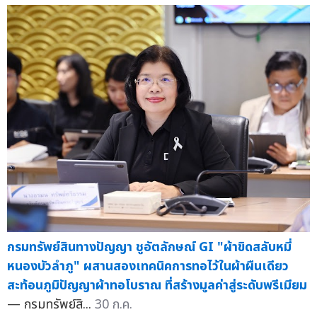
กรมทรัพย์สินทางปัญญา ชูอัตลักษณ์ GI "ผ้าขิดสลับหมี่
หนองบัวลำภู" ผสานสองเทคนิคการทอไว้ในผ้าผืนเดียว
สะท้อนภูมิปัญญาผ้าทอโบราณ ที่สร้างมูลค่าสู่ระดับพรีเมียม
— กรมทรัพย์สิ...
30 ก.ค.