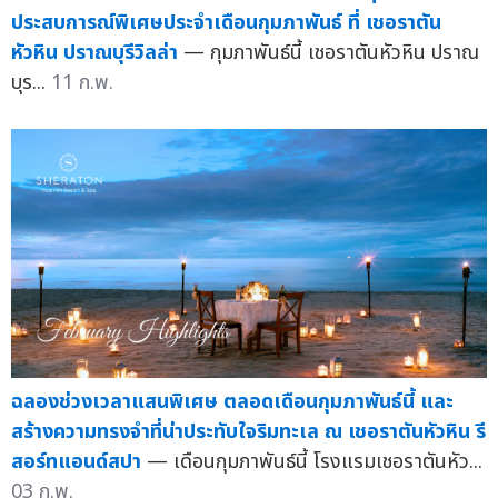
ประสบการณ์พิเศษประจำเดือนกุมภาพันธ์ ที่ เชอราตัน
หัวหิน ปราณบุรีวิลล่า
— กุมภาพันธ์นี้ เชอราตันหัวหิน ปราณ
บุร...
11 ก.พ.
ฉลองช่วงเวลาแสนพิเศษ ตลอดเดือนกุมภาพันธ์นี้ และ
สร้างความทรงจำที่น่าประทับใจริมทะเล ณ เชอราตันหัวหิน รี
สอร์ทแอนด์สปา
— เดือนกุมภาพันธ์นี้ โรงแรมเชอราตันหัว...
03 ก.พ.