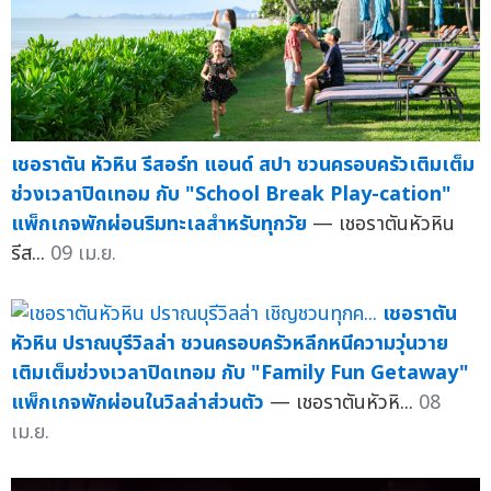
เชอราตัน หัวหิน รีสอร์ท แอนด์ สปา ชวนครอบครัวเติมเต็ม
ช่วงเวลาปิดเทอม กับ "School Break Play-cation"
แพ็กเกจพักผ่อนริมทะเลสำหรับทุกวัย
— เชอราตันหัวหิน
รีส...
09 เม.ย.
เชอราตัน
หัวหิน ปราณบุรีวิลล่า ชวนครอบครัวหลีกหนีความวุ่นวาย
เติมเต็มช่วงเวลาปิดเทอม กับ "Family Fun Getaway"
แพ็กเกจพักผ่อนในวิลล่าส่วนตัว
— เชอราตันหัวหิ...
08
เม.ย.