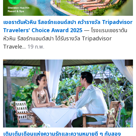
เชอราตันหัวหิน รีสอร์ทแอนด์สปา คว้ารางวัล Tripadvisor
Travelers' Choice Award 2025
— โรงแรมเชอราตัน
หัวหิน รีสอร์ทแอนด์สปา ได้รับรางวัล Tripadvisor
Travele...
19 ก.พ.
เติมเต็มเดือนแห่งความรักและความหมายดี ๆ กับสอง