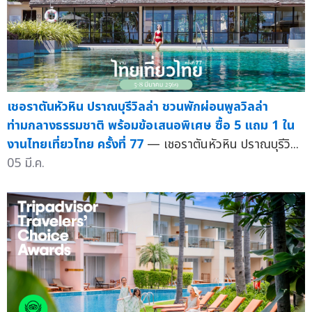
เชอราตันหัวหิน ปราณบุรีวิลล่า ชวนพักผ่อนพูลวิลล่า
ท่ามกลางธรรมชาติ พร้อมข้อเสนอพิเศษ ซื้อ 5 แถม 1 ใน
งานไทยเที่ยวไทย ครั้งที่ 77
— เชอราตันหัวหิน ปราณบุรีวิ...
05 มี.ค.