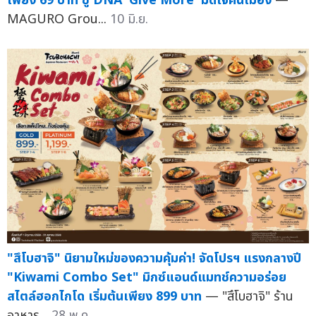
เพียง 69 บาท ชู DNA 'Give More' มัดใจคนเมือง
—
MAGURO Grou...
10 มิ.ย.
"สึโบฮาจิ" นิยามใหม่ของความคุ้มค่า! จัดโปรฯ แรงกลางปี
"Kiwami Combo Set" มิกซ์แอนด์แมทช์ความอร่อย
สไตล์ฮอกไกโด เริ่มต้นเพียง 899 บาท
— "สึโบฮาจิ" ร้าน
อาหาร...
28 พ.ค.