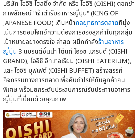
บริษัท โออิชิ โฮลดิ้ง จำกัด หรือ โออิชิ (OISHI) ตอกย้ำ
ภาพลักษณ์ "เจ้าตำรับอาหารญี่ปุ่น" (KING OF
JAPANESE FOOD) เดินหน้า
กลยุทธ์การตลาด
ที่มุ่ง
เน้นการตอบโจทย์ความต้องการของลูกค้าในทุกกลุ่ม
เป้าหมายอย่างตรงใจ ล่าสุด ผนึกกำลัง
ร้านอาหาร
ญี่ปุ่น
3 แบรนด์ชั้นนำ ได้แก่ โออิชิ แกรนด์ (OISHI
GRAND), โออิชิ อีทเทอเรียม (OISHI EATERIUM),
และ โออิชิ บุฟเฟต์ (OISHI BUFFET) สร้างสรรค์
กิจกรรมทางการตลาดเพื่อคืนกำไรให้กับลูกค้าคน
พิเศษ พร้อมยกระดับประสบการณ์รับประทานอาหาร
ญี่ปุ่นที่เปี่ยมด้วยคุณภาพ