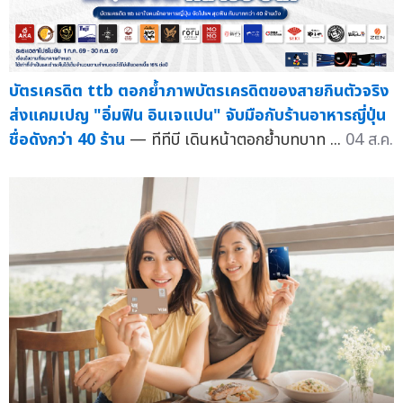
บัตรเครดิต ttb ตอกย้ำภาพบัตรเครดิตของสายกินตัวจริง
ส่งแคมเปญ "อิ่มฟิน อินเจแปน" จับมือกับร้านอาหารญี่ปุ่น
ชื่อดังกว่า 40 ร้าน
— ทีทีบี เดินหน้าตอกย้ำบทบาท ...
04 ส.ค.