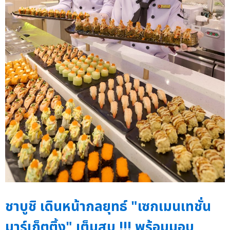
ชาบูชิ เดินหน้ากลยุทธ์ "เซกเมนเทชั่น
มาร์เก็ตติ้ง" เต็มสูบ !!! พร้อมมอบ