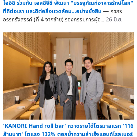
โออิชิ ร่วมกับ เอสซีจีซี พัฒนา "บรรจุภัณฑ์อาหารรักษ์โลก"
ที่ดีต่อเรา และดีต่อสิ่งแวดล้อม...อย่างยั่งยืน
— กชกร
อรรถรังสรรค์ (ที่ 4 จากซ้าย) รองกรรมการผู้จ...
26 มิ.ย.
'KANORI Hand roll bar' กวาดรายได้ไตรมาสแรก '116
ล้านบาท' โตแรง 132% ตอกย้ำความสำเร็จแฮนด์โรลเบอร์