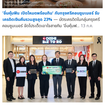
'อิ่มคุ้มฟิน เปิดโหมดพร้อมกิน' กับกรุงศรีคอนซูมเมอร์ รับ
เครดิตเงินคืนรวมสูงสุด 23%
— บัตรเครดิตในกลุ่มกรุงศรี
คอนซูมเมอร์ จัดโปรเด็ดเอาใจสายกิน 'อิ่มคุ้มฟ...
13 ก.ค.