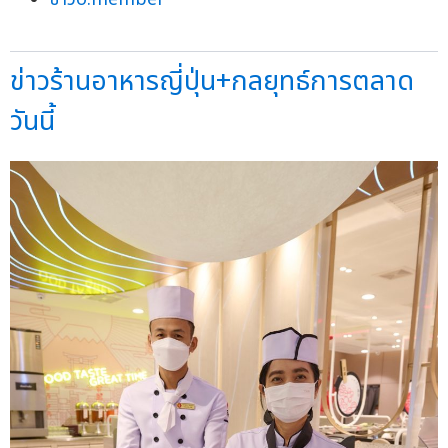
ข่าวร้านอาหารญี่ปุ่น+กลยุทธ์การตลาด
วันนี้