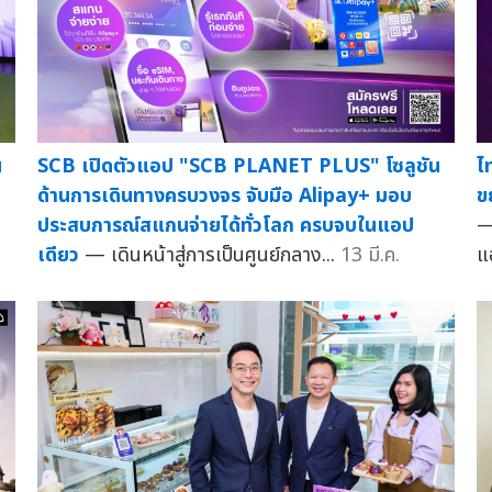
น
SCB เปิดตัวแอป "SCB PLANET PLUS" โซลูชัน
ไ
ด้านการเดินทางครบวงจร จับมือ Alipay+ มอบ
ข
ประสบการณ์สแกนจ่ายได้ทั่วโลก ครบจบในแอป
—
เดียว
— เดินหน้าสู่การเป็นศูนย์กลาง...
13 มี.ค.
แ