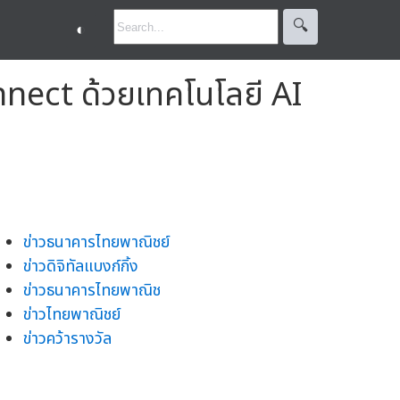
🔍︎
◐
onnect ด้วยเทคโนโลยี AI
ข่าวธนาคารไทยพาณิชย์
ข่าวดิจิทัลแบงก์กิ้ง
ข่าวธนาคารไทยพาณิช
ข่าวไทยพาณิชย์
ข่าวคว้ารางวัล