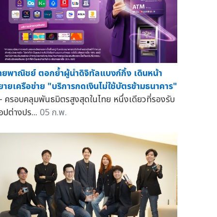
ทยพาณิชย์ ตอกย้ำผู้นำดิจิทัลแบงก์กิ้ง เดินหน้า
ยายเครือข่าย "บริการกดเงินไม่ใช้บัตรข้ามธนาคาร"
 ครอบคลุมพันธมิตรสูงสุดในไทย หนึ่งเดียวที่รองรับ
อปต่างปร...
05 ก.พ.