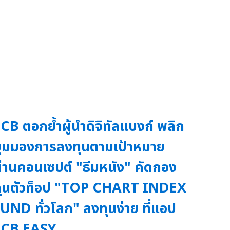
CB ตอกย้ำผู้นำดิจิทัลแบงก์ พลิก
ุมมองการลงทุนตามเป้าหมาย
่านคอนเซปต์ "ธีมหนัง" คัดกอง
ุนตัวท็อป "TOP CHART INDEX
UND ทั่วโลก" ลงทุนง่าย ที่แอป
SCB EASY