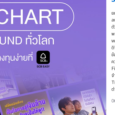
ย
ล
ต
พ
w
ด
ข
ค
F
จ
T
ต
0