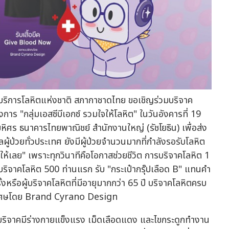
ย์บริการโลหิตแห่งชาติ สภากาชาดไทย ขอเชิญร่วมบริจาค
ร "กลุ่มเอสซีบีเอกซ์ รวมใจให้โลหิต" ในวันอังคารที่ 19
ร ธนาคารไทยพาณิชย์ สำนักงานใหญ่ (รัชโยธิน) เพื่อส่ง
ู้ป่วยทั่วประเทศ ยังมีผู้ป่วยจำนวนมากที่กำลังรอรับโลหิต
ห้เลย" เพราะทุกวินาทีคือโอกาสช่วยชีวิต การบริจาคโลหิต 1
ผู้บริจาคโลหิต 500 ท่านแรก รับ "กระเป๋ากรุ๊ปเลือด B" แทนคำ
งหรือผู้บริจาคโลหิตที่มีอายุมากกว่า 65 ปี บริจาคโลหิตครบ
พิเศษโดย Brand Cyrano Design
ผู้บริจาคมีร่างกายแข็งแรง เม็ดเลือดแดง และไขกระดูกทำงาน