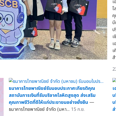
เ
โ
ค
บ
ป
เ
เอ
เ
ส
2
ธนาคารไทยพาณิชย์รับมอบประกาศเกียรติคุณ
เ
สถาบันการเงินที่รับบริจาคโลหิตสูงสุด ส่งเสริม
บ
คุณภาพชีวิตที่ดีให้แก่ประชาชนอย่างยั่งยืน
—
บ
ธนาคารไทยพาณิชย์ จำกัด (มหา...
15 ก.ย.
ส