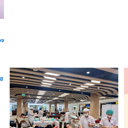
อง
ซี