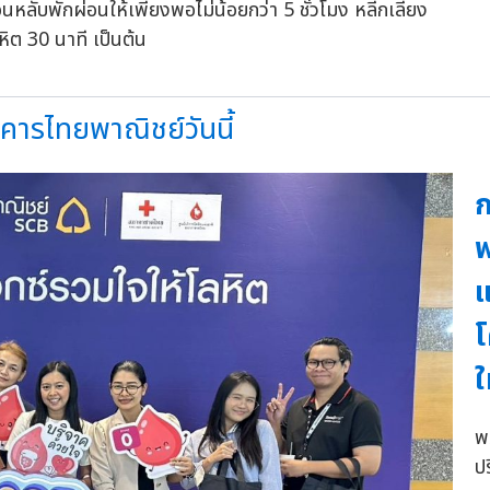
นอนหลับพักผ่อนให้เพียงพอไม่น้อยกว่า 5 ชั่วโมง หลีกเลี่ยง
ิต 30 นาที เป็นต้น
คารไทยพาณิชย์วันนี้
ก
พ
แ
โ
ใ
พ
ป