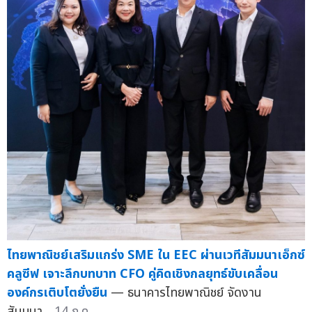
ไทยพาณิชย์เสริมแกร่ง SME ใน EEC ผ่านเวทีสัมมนาเอ็กซ์
คลูซีฟ เจาะลึกบทบาท CFO คู่คิดเชิงกลยุทธ์ขับเคลื่อน
องค์กรเติบโตยั่งยืน
— ธนาคารไทยพาณิชย์ จัดงาน
สัมมนา...
14 ก.ค.