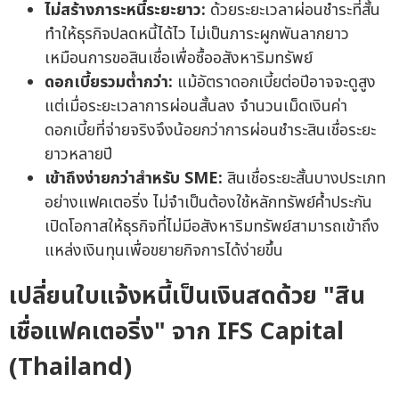
ไม่สร้างภาระหนี้ระยะยาว:
ด้วยระยะเวลาผ่อนชำระที่สั้น
ทำให้ธุรกิจปลดหนี้ได้ไว ไม่เป็นภาระผูกพันลากยาว
เหมือนการขอสินเชื่อเพื่อซื้ออสังหาริมทรัพย์
ดอกเบี้ยรวมต่ำกว่า:
แม้อัตราดอกเบี้ยต่อปีอาจจะดูสูง
แต่เมื่อระยะเวลาการผ่อนสั้นลง จำนวนเม็ดเงินค่า
ดอกเบี้ยที่จ่ายจริงจึงน้อยกว่าการผ่อนชำระสินเชื่อระยะ
ยาวหลายปี
เข้าถึงง่ายกว่าสำหรับ SME:
สินเชื่อระยะสั้นบางประเภท
อย่างแฟคเตอริ่ง ไม่จำเป็นต้องใช้หลักทรัพย์ค้ำประกัน
เปิดโอกาสให้ธุรกิจที่ไม่มีอสังหาริมทรัพย์สามารถเข้าถึง
แหล่งเงินทุนเพื่อขยายกิจการได้ง่ายขึ้น
เปลี่ยนใบแจ้งหนี้เป็นเงินสดด้วย "สิน
เชื่อแฟคเตอริ่ง" จาก IFS Capital
(Thailand)