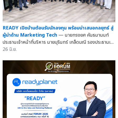
READY เปิดบ้านต้อนรับนักลงทุน พร้อมนำเสนอกลยุทธ์ สู่
ผู้นำด้าน Marketing Tech
— นายทรงยศ คันธมานนท์
ประธานเจ้าหน้าที่บริหาร นายบุรินทร์ เกล็ดมณี รองประธานเ...
26 มิ.ย.