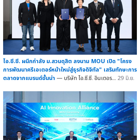
ไอ.ซี.ซี. ผนึกกำลัง ม.สวนดุสิต ลงนาม MOU เปิด "โครง
การพัฒนาครีเอเตอร์หน้าใหม่สู่ธุรกิจดิจิทัล" เสริมทักษะการ
ตลาดจากแบรนด์ชั้นนำ
— บริษัท ไอ.ซี.ซี. อินเตอร...
29 มิ.ย.