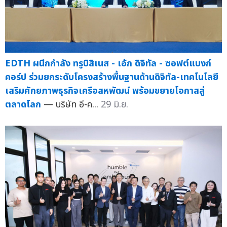
EDTH ผนึกกำลัง ทรูบิสิเนส - เอ้ก ดิจิทัล - ซอฟต์แบงก์
คอร์ป ร่วมยกระดับโครงสร้างพื้นฐานด้านดิจิทัล-เทคโนโลยี
เสริมศักยภาพธุรกิจเครือสหพัฒน์ พร้อมขยายโอกาสสู่
ตลาดโลก
— บริษัท อี-ค...
29 มิ.ย.